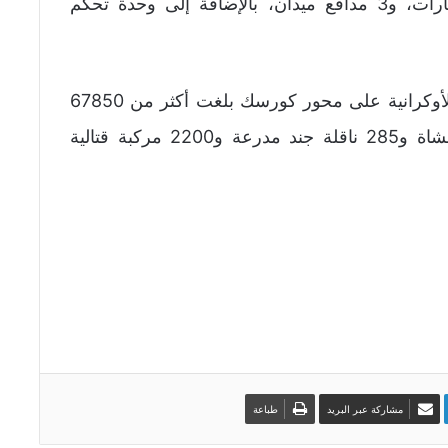
جند مدرعتين، ومركبة قتالية مدرعة و5 سيارات، و3 مدافع ميدان، بالإضافة إلى وحدة تحكم
وأوضحت الوزارة أن إجمالي خسائر القوات الأوكرانية على محور كورسك بلغت أكثر من 67850
عسكريًا و394 دبابة و317 مركبات قتال للمشاة و285 ناقلة جند مدرعة و2200 مركبة قتالية
مشاركة عبر البريد
طباعة