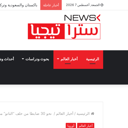
باكستان والسعودية وتركي
الجمعة, أغسطس 7 2026
أخبار عاجلة
الرئيسية
أخبار العالم
بحوث ودراسات
أحداث و
الرئيسية
/
أخبار العالم
/
نحو 30 ضابطا من حلف “الناتو” محاصرون في مقاطعة كورسك
أخبار العالم
أوروبا