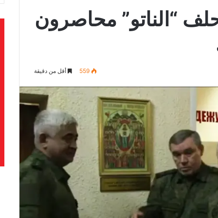
من حلف “الناتو” محاصرون
559
أقل من دقيقة