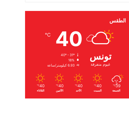
الطقس
40
℃
تونس
40º - 31º
18%
غيوم متفرقة
6.93 كيلومتر/ساعة
40
40
40
40
39
℃
℃
℃
℃
℃
الجمعة
السبت
الأحد
الأثنين
الثلاثاء