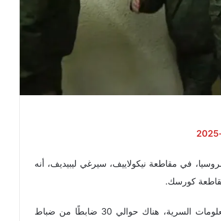
وسيا، في مقاطعة نيكولاييف، سيرغي ليبيديف، أنه
وأضاف ليبيديف لوكالة “سبوتنيك”: “وفقًا للمعلومات السرية، هناك حوالي 30 ضابطًا من ضباط