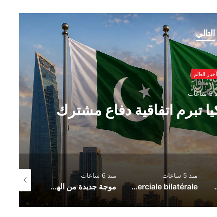
التالي
أخبار العالم
اعات
ا تبرم اتفاقية دفاع مشترك
منذ 5 ساعات
منذ 6 ساعات
منذ 6 ساعات
Zionist Drone Attack Wounds Lebanese 
Le nouvel accord de partenariat touristique entre l’Espagne et la Tunisie : un catalyseur de la coopération économique et de l’intégration commerciale bilatérale
موجة جديدة من الهجمات الأوكرانية تضرب العمق الروسي.. حريق ضخم في يكاترينبورغ وإسقاط مئات المسيّرات