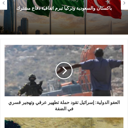
باكستان والسعودية وتركيا تبرم اتفاقية دفاع مشترك
وأضاف البيان: «نحذر من مغادرة أي سفينة لمراسيها
في الخليج العربي وبحر عُمان، كما أن الاقتراب من
مضيق هرمز يعد تعاونًا مع العدو».
العفو الدولية: إسرائيل تقود حملة تطهير عرقي وتهجير قسري
في الضفة