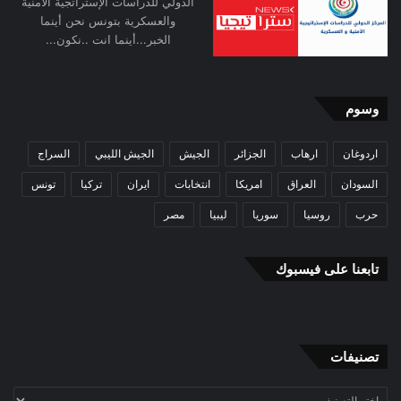
الدولي للدراسات الإستراتجية الأمنية
والعسكرية بتونس نحن أينما
الخبر...أينما انت ..نكون...
وسوم
اردوغان
ارهاب
الجزائر
الجيش
الجيش الليبي
السراج
السودان
العراق
امريكا
انتخابات
ايران
تركيا
تونس
حرب
روسيا
سوريا
ليبيا
مصر
تابعنا على فيسبوك
تصنيفات
تصنيفات