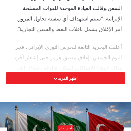
السفن.وقالت ‌القيادة الموحدة للقوات المسلحة
الإيرانية: “سيتم استهداف أي سفينة تحاول المرور.
أمر الإغلاق يشمل ناقلات النفط والسفن التجارية”.
أعلنت البحرية التابعة للحرس الثوري الإيراني، فجر
اليوم الخميس، إغلاق مضيق هرمز حتى إشعار آخر،
وذلك «نظرًا للانتهاكات المتكررة لوقف إطلاق النار
من قبل الولايات المتحدة».
اظهر المزيد
وجاء في بيان البحرية: «نظرًا للانتهاكات المتكررة
لوقف إطلاق النار من قبل العدو الأمريكي، سيتم
إغلاق مضيق هرمز حتى إشعار آخر»، بحسب وكالة
فارس للأنباء الإيرانية
أخبار العالم