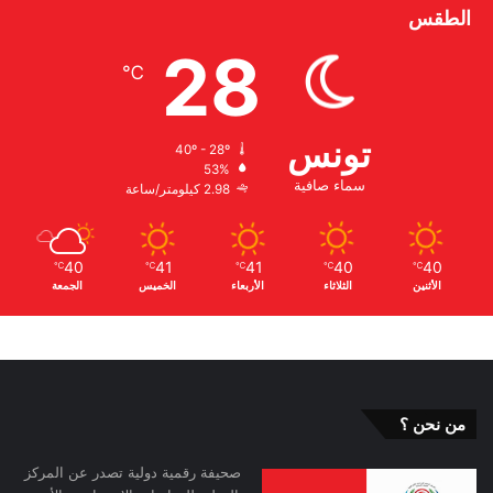
الطقس
28
℃
تونس
40º - 28º
53%
سماء صافية
2.98 كيلومتر/ساعة
40
41
41
40
40
℃
℃
℃
℃
℃
الأثنين
الثلاثاء
الأربعاء
الخميس
الجمعة
من نحن ؟
صحيفة رقمية دولية تصدر عن المركز