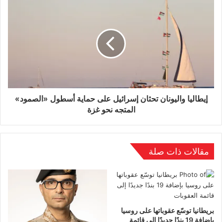
التي سببها انتشار النفاق، كفقدان الثقة في العلاقات
الاجتماعية، أو التظاهر بمعرفة دينية لا تنعكس على
السلوك، أو الإضرار بالصالح العام عبر تزييف التمثيل
البرلماني، أو تعطيل مصالح الأفراد في مؤسسات
الدولة.
إيطاليا واليونان تحثان إسرائيل على حماية أسطول «الصمود»
المتجه نحو غزة
ماذا لو افترضنا أن أحد الفاعلين السياسيين (قادة،
نخب، جماعات، حكومات) في عالمنا المعاصر، هو من
مقالات ذات صلة
كان يملك هذا المسحوق السحري، فهل سيفعلها،
ويتخلص من ظاهرة النفاق كرذيلة تعبر عن تناقض
سلوكيات المرء مع ادعاءاته أو خطاباته؟
بريطانيا توسّع عقوباتها على روسيا
قد يبدو السؤال متخيلاً من وحي تلك الرواية نفسها،
بإضافة 19 بندًا جديدًا إلى قائمة