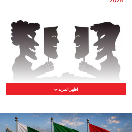
2025
اظهر المزيد
في أربعينيات القرن الماضي، صدرت رواية “أرض
النفاق” ذائعة الصيت للأديب يوسف السباعي التي
بدت سردية أدبية خيالية وساخرة، لكنها شخّصت حينها
واقع أزمات المجتمع والسلطة والمؤسسات[1]، وإن