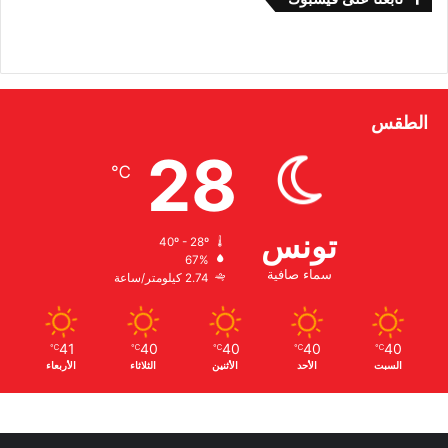
الطقس
28
℃
تونس
40º - 28º
67%
سماء صافية
2.74 كيلومتر/ساعة
41
40
40
40
40
℃
℃
℃
℃
℃
السبت
الأحد
الأثنين
الثلاثاء
الأربعاء