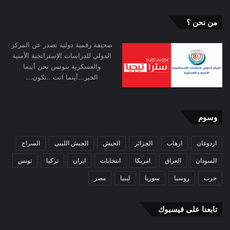
من نحن ؟
صحيفة رقمية دولية تصدر عن المركز
الدولي للدراسات الإستراتجية الأمنية
والعسكرية بتونس نحن أينما
الخبر...أينما انت ..نكون...
وسوم
اردوغان
ارهاب
الجزائر
الجيش
الجيش الليبي
السراج
السودان
العراق
امريكا
انتخابات
ايران
تركيا
تونس
حرب
روسيا
سوريا
ليبيا
مصر
تابعنا على فيسبوك