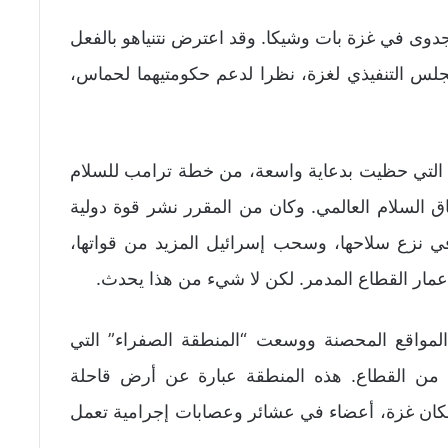
جدوى في غزة بات وشيكا. وقد اعترض نتنياهو بالفعل
س التنفيذي لغزة، نظرا لدعم حكومتيهما لحماس،
، التي حظيت بدعاية واسعة، من خطة ترامب للسلام
 مجرد اتفاق السلام العالمي. وكان من المقرر نشر قوة دولية
في نزع سلاحها، وسحب إسرائيل المزيد من قواتها،
إعمار القطاع المدمر. لكن لا شيء من هذا يحدث.
مواقع المحصنة ووسعت “المنطقة الصفراء” التي
ا مباشرة لتشمل نحو 55 بالمئة من القطاع. هذه المنطقة عبارة عن أرض قاحلة
ان غزة، أعضاء في عشائر وعصابات إجرامية تعمل