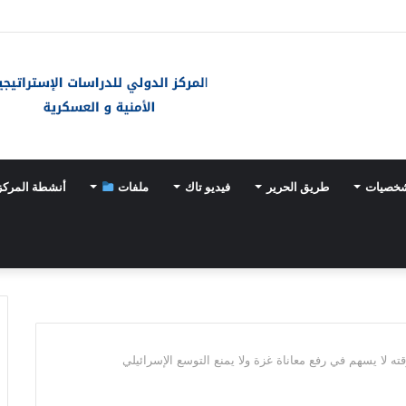
ـ«خيارات عسكرية» مع تسارع وتيرة تسلّح اليابان
شخصيات
طريق الحرير
فيديو تاك
ملفات
أنشطة المركز
لا يسهم في رفع معاناة غزة ولا يمنع التوسع الإسرائيلي