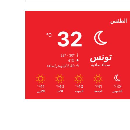
الطقس
32
℃
تونس
32º - 30º
41%
سماء صافية
6.49 كيلومتر/ساعة
41
40
40
41
32
℃
℃
℃
℃
℃
الخميس
الجمعة
السبت
الأحد
الأثنين