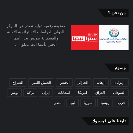
من نحن ؟
صحيفة رقمية دولية تصدر عن المركز
الدولي للدراسات الإستراتجية الأمنية
والعسكرية بتونس نحن أينما
الخبر...أينما انت ..نكون...
وسوم
اردوغان
ارهاب
الجزائر
الجيش
الجيش الليبي
السراج
السودان
العراق
امريكا
انتخابات
ايران
تركيا
تونس
حرب
روسيا
سوريا
ليبيا
مصر
تابعنا على فيسبوك