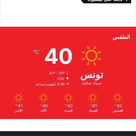
الطقس
40
℃
تونس
40º - 30º
22%
سماء صافية
6.99 كيلومتر/ساعة
41
40
40
41
40
℃
℃
℃
℃
℃
الخميس
الجمعة
السبت
الأحد
الأثنين