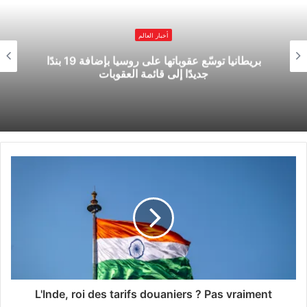
وتشريعية حرة ونزيهة وشفافة وشاملة للجميع في
البلاد، في غضون فترة زمنية إجمالية مدتها 18 شهرا،
أخبار العالم
بريطانيا توسّع عقوباتها على روسيا بإضافة 19 بندًا
وبالتوازي مع ذلك عقد حوار وطني”.
جديدًا إلى قائمة العقوبات
ودعا مجلس الأمن، في بيان له، “الأطراف الليبية
المعنية إلى “المشاركة الكاملة والشفافة وبحسن نية،
دون شروط مسبقة، وإلى تقديم التنازلات اللازمة
للمضي قدماً في عملية تقودها ليبيا وتمتلكها ليبيا،
بتيسير من بعثة الأمم المتحدة”.
وجدد أعضاء المجلس، دعوتهم للمجتمع الدولي لدعم
هذه العملية، ورحبوا أيضاً باستئناف عمل اللجنة
الدولية لمتابعة ليبيا، المعروفة أيضاً باسم “عملية
L'Inde, roi des tarifs douaniers ? Pas vraiment