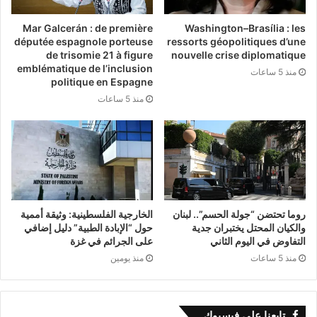
ووحدتها الوطنية.
Mar Galcerán : de première
Washington–Brasília : les
députée espagnole porteuse
ressorts géopolitiques d’une
وتعاني ليبيا من أزمة سياسية معقدة، في ظل وجود
de trisomie 21 à figure
nouvelle crise diplomatique
emblématique de l’inclusion
منذ 5 ساعات
حكومتين متنافستين، الأولى في الشرق بقيادة أسامة
politique en Espagne
منذ 5 ساعات
حماد، المكلف من قبل مجلس النواب، والثانية في
الغرب بقيادة عبد الحميد الدبيبة، الذي يرفض تسليم
السلطة إلا من خلال انتخابات.
روما تحتضن “جولة الحسم”.. لبنان
الخارجية الفلسطينية: وثيقة أممية
والكيان المحتل يختبران جدية
حول “الإبادة الطبية” دليل إضافي
التفاوض في اليوم الثاني
على الجرائم في غزة
منذ 5 ساعات
منذ يومين
تابعنا على فيسبوك