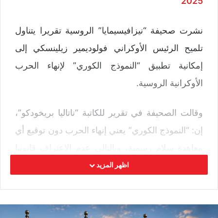
2025
نشرت صحيفة “نيزافيسيمايا” الروسية تقريرا يتناول
تلميح الرئيس الأوكراني فولوديمير زيلينسكي إلى
إمكانية تطبيق “النموذج الكوري” لإنهاء الحرب
الأوكرانية الروسية.
وقالت الصحيفة في تقرير للكاتبة “ناتاليا بريخودكو”،
إن: “النموذج الكوري” يعني إنهاء الحرب دون توقيع أي
معاهدة سلام رسمية، وبالتالي عدم الاعتراف قانونيا
بالأراضي التي فقدتها أوكرانيا خلال الحرب”
اظهر المزيد
ونقلت الصحيفة عن زيلينكسي قوله:” إن حجم
التهديدات الراهنة يختلف جذرياً عن السيناريو الكوري،