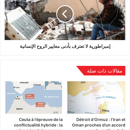
وأكدت الحركات أن اندماجها في كيان واحد جاء”
إدراكا منها لتدهور الوضع الأمني وأخذا في الاعتبار
لإرادة سكان كيدال في توحيد جهودهم لمواجهة جميع
التحديات من أجل تحقيق الرفاه الاجتماعي
والسياسي، وكذلك احتراما لتطلعهم المشروع للعيش
إمبراطورية لا تعترف بأدنى معايير الروح الإنسانية
في سلام وهدوء في الوطن”
مقالات ذات صلة
Ceuta à l’épreuve de la
Détroit d’Ormuz : l’Iran et
conflictualité hybride : la
Oman proches d’un accord