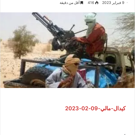
9 فبراير 2023
416
أقل من دقيقة
كيدال-مالي-09-02-2023