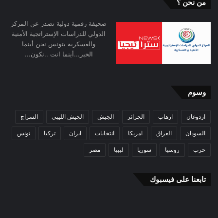
من نحن ؟
صحيفة رقمية دولية تصدر عن المركز
الدولي للدراسات الإستراتجية الأمنية
والعسكرية بتونس نحن أينما
الخبر...أينما انت ..نكون...
وسوم
اردوغان
ارهاب
الجزائر
الجيش
الجيش الليبي
السراج
السودان
العراق
امريكا
انتخابات
ايران
تركيا
تونس
حرب
روسيا
سوريا
ليبيا
مصر
تابعنا على فيسبوك