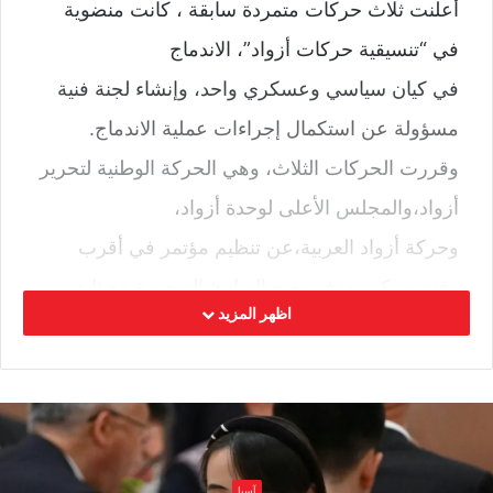
أعلنت ثلاث حركات متمردة سابقة ، كانت منضوية
في “تنسيقية حركات أزواد”، الاندماج
في كيان سياسي وعسكري واحد، وإنشاء لجنة فنية
مسؤولة عن استكمال إجراءات عملية الاندماج.
وقررت الحركات الثلاث، وهي الحركة الوطنية لتحرير
أزواد،والمجلس الأعلى لوحدة أزواد،
وحركة أزواد العربية،عن تنظيم مؤتمر في أقرب
وقت ممكن بهدف وضع المبادئ التوجيهية وهيئات
اظهر المزيد
الكيان الجديد.
وأكدت الحركات خلال اجتماع عقدته أمس الأربعاء في
مدينة كيدال، أن المجلس التنفيذي لتنسيقية حركات
أزواد سيواصل تولي إدارة شؤون التنسيقية، ريثما
تكتمل عملية الدمج، وتظهر نتيجتها.
آسيا