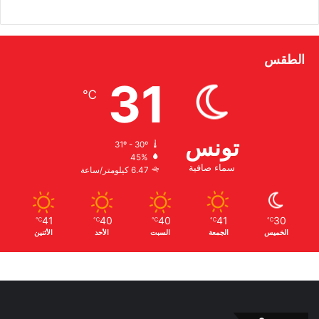
الطقس
31
℃
تونس
31º - 30º
45%
سماء صافية
6.47 كيلومتر/ساعة
41
40
40
41
30
℃
℃
℃
℃
℃
الخميس
الجمعة
السبت
الأحد
الأثنين