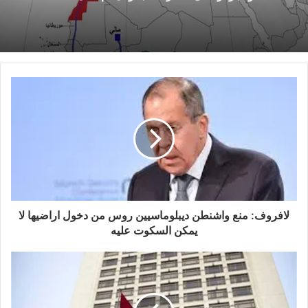
الخاص.
وبالرغم من نجاح الإنتخابات في عام 2014 التي فاز
فيها الليبراليون وألحقت هزيمة بـ”الإخوانجية” إلا أن
الدعوة إلى تشكيل حكومة وطنية في ليبيا لإدارة البلاد
تكون مهمتها الأساسية العودة إلى الحياة الدستورية
والمؤسسات،باءت كلها بالفشل،وظلت ليبيا تعيش في
حالة اللادولة والفوضى، إلى جانب التدخل الأجنبي
لإذكاء الفتن في انتهاك صارخ لاستقلال ليبيا وسيادتها،
في ظل انتشار فوضى السلاح الذي تمتلكه الجماعات
لافروف: منع واشنطن ديبلوماسيين روس من دخول اراضيها لا
المرتبطة بتنظيم القاعدة.
يمكن السكوت عليه
والواقع أن الحكومة الحالية بطرابلس بقيادة فايز
السراج المعترف بها، وكذلك البرلمان المنتخب
والحكومة المؤقتة في الشرق الليبي تنتابها حالة من