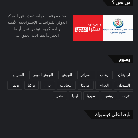
من نحن ؟
صحيفة رقمية دولية تصدر عن المركز
الدولي للدراسات الإستراتجية الأمنية
والعسكرية بتونس نحن أينما
الخبر...أينما انت ..نكون...
وسوم
اردوغان
ارهاب
الجزائر
الجيش
الجيش الليبي
السراج
السودان
العراق
امريكا
انتخابات
ايران
تركيا
تونس
حرب
روسيا
سوريا
ليبيا
مصر
تابعنا على فيسبوك