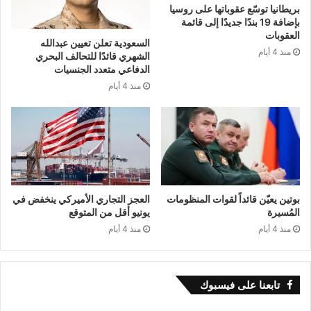
بريطانيا توسّع عقوباتها على روسيا
رضوان، بالتزامن مع قصف مدفعي عنيف للمنطقة
بإضافة 19 بندًا جديدًا إلى قائمة
العقوبات
السعودية تعلن تعيين عبدالله
نفسها وإطلاق نار من طائرات مسيّرة، ما تسبب في
منذ 4 أيام
الشهري قائدًا للتحالف البحري
الدفاعي متعدد الجنسيات
حالة من الهلع بين السكان وارتفاع حصيلة الجرحى.
منذ 4 أيام
هذا التصعيد الإسرائيلي يعكس انتقال المواجهة إلى
مرحلة أكثر خطورة، إذ تتزامن التهديدات العلنية من
تل أبيب مع دعم أميركي واضح، في ظل استمرار
المفاوضات المتعثرة حول ملف الرهائن ومحاولات
بوتين يعيّن قائداً لقوات المنظومات
العجز التجاري الأميركي ينخفض في
المُسيرة
يونيو أقل من المتوقع
التوصل إلى هدنة. وفي المقابل، تؤكد مصادر
منذ 4 أيام
منذ 4 أيام
فلسطينية أن استهداف المدنيين والنازحين يفاقم
الكارثة الإنسانية في القطاع، حيث يواجه السكان
تابعنا على فيسبوك
أوضاعاً قاسية في ظل تدمير واسع للبنية التحتية