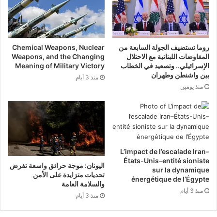
دستورية تشترط قراراً منها لإنهاء عملها، مما يجعل
«فوبيا البعث» حاضرة في كل استحقاق انتخابي،
روما تستضيف الجولة السابعة من
Chemical Weapons, Nuclear
ومثاراً للانقسام بين من يعدّها حماية للنظام السياسي
المفاوضات اللبنانية مع الاحتلال
Weapons, and the Changing
الإسرائيلي.. وتصعيد في الخطاب
Meaning of Military Victory
ومن يراها أداة لتصفية الخصوم.
بين واشنطن وطهران
منذ 3 أيام
منذ يومين
L’impact de l’escalade Iran–
États-Unis–entité sioniste
اليونان: موجة حرائق واسعة تفرض
sur la dynamique
تحديات متزايدة على الأمن
énergétique de l’Égypte
والسلامة العامة
منذ 3 أيام
منذ 3 أيام