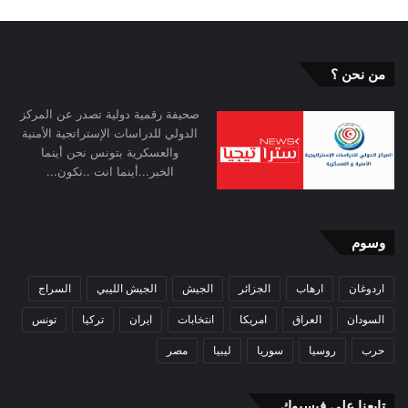
من نحن ؟
صحيفة رقمية دولية تصدر عن المركز
الدولي للدراسات الإستراتجية الأمنية
والعسكرية بتونس نحن أينما
الخبر...أينما انت ..نكون...
وسوم
اردوغان
ارهاب
الجزائر
الجيش
الجيش الليبي
السراج
السودان
العراق
امريكا
انتخابات
ايران
تركيا
تونس
حرب
روسيا
سوريا
ليبيا
مصر
تابعنا على فيسبوك