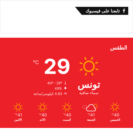
تابعنا على فيسبوك
الطقس
29
℃
تونس
40º - 29º
49%
سماء صافية
4.83 كيلومتر/ساعة
41
40
40
41
40
℃
℃
℃
℃
℃
الخميس
الجمعة
السبت
الأحد
الأثنين