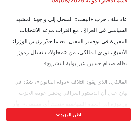
قسم الأخبار الدولية 08/08/2025
عاد ملف حزب «البعث» المنحل إلى واجهة المشهد
السياسي في العراق، مع اقتراب موعد الانتخابات
المقررة في نوفمبر المقبل، بعدما حذّر رئيس الوزراء
الأسبق، نوري المالكي، من «محاولات تسلل رموز
نظام صدام حسين عبر بوابة التشريع».
المالكي، الذي يقود ائتلاف «دولة القانون»، شدّد في
بيان على أن الدستور العراقي يحظر عودة الحزب
ورموزه إلى الحياة السياسية «تحت أي مسمى»، وأن
الانتماء إليه «جريمة لا تسقط بالتقادم»، داعياً إلى
اظهر المزيد
التمسك بإجراءات «المساءلة والعدالة» لمنع اختراق
مؤسسات الدولة.