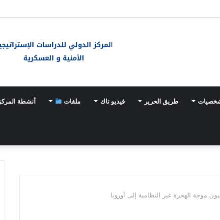
«خيارات عسكرية» مع تسارع وتيرة تسلّح اليابان
شخصيات
طريق الحرير
فيديو تاك
ملفات
أنشطة المركز
يون موجة الهجرة غير النظامية إلى أوروبا