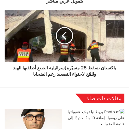
بتمويل عربي مباشر
التصعيدية، فيما تسعى واشنطن إلى التوصل لصيغة
تمنع تحول إيران إلى دولة نووية، من دون العودة
الكاملة إلى الاتفاق النووي الموقع عام 2015.
وفي ما يخص الحرب في أوكرانيا، تعكس دعوة فانس
لتحريك المفاوضات الثنائية تحوّلاً في مقاربة واشنطن،
باكستان تسقط 25 مسيّرة إسرائيلية الصنع أطلقتها الهند
التي كانت تركز خلال الفترة الماضية على الدعم
وتُلمّح لاحتواء التصعيد رغم الضحايا
العسكري والدبلوماسي لكييف دون التشجيع العلني
على حوار مباشر مع موسكو.
مقالات ذات صلة