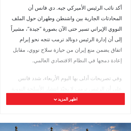
أكد نائب الرئيس الأميركي جيه. دي فانس أن
المحادثات الجارية بين واشنطن وطهران حول الملف
النووي الإيراني تسير حتى الآن بصورة “جيدة”، مشيراً
إلى أن إدارة الرئيس دونالد ترمب تتجه نحو إبرام
اتفاق يضمن منع إيران من حيازة سلاح نووي، مقابل
إعادة دمجها في النظام الاقتصادي العالمي.
وفي تصريحات أدلى بها اليوم الأربعاء، شدد فانس
على أن الرئيس ترمب لا يحبّذ انتشار الأسلحة النووية
بأي شكل، كاشفاً أن واشنطن منفتحة على فتح
اظهر المزيد
قنوات حوار مع كل من روسيا والصين في السنوات
المقبلة لبحث إمكانية خفض عدد الرؤوس النووية
عالمياً، في خطوة تعكس ميلاً نحو استئناف