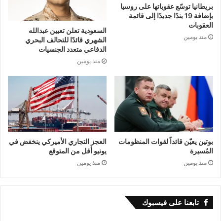
بريطانيا توسّع عقوباتها على روسيا
بإضافة 19 بندًا جديدًا إلى قائمة
العقوبات
السعودية تعلن تعيين عبدالله
منذ يومين
الشهري قائدًا للتحالف البحري
الدفاعي متعدد الجنسيات
منذ يومين
بوتين يعيّن قائداً لقوات المنظومات
العجز التجاري الأميركي ينخفض في
المُسيرة
يونيو أقل من المتوقع
منذ يومين
منذ يومين
تابعنا على فيسبوك