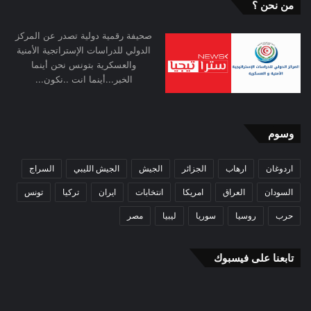
من نحن ؟
صحيفة رقمية دولية تصدر عن المركز
الدولي للدراسات الإستراتجية الأمنية
والعسكرية بتونس نحن أينما
الخبر...أينما انت ..نكون...
وسوم
اردوغان
ارهاب
الجزائر
الجيش
الجيش الليبي
السراج
السودان
العراق
امريكا
انتخابات
ايران
تركيا
تونس
حرب
روسيا
سوريا
ليبيا
مصر
تابعنا على فيسبوك