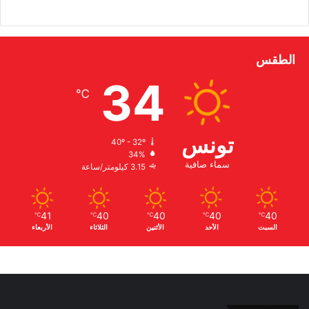
الطقس
34
℃
تونس
40º - 32º
34%
سماء صافية
3.15 كيلومتر/ساعة
41
40
40
40
40
℃
℃
℃
℃
℃
السبت
الأحد
الأثنين
الثلاثاء
الأربعاء