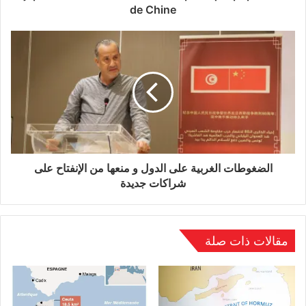
de Chine
وكانت مسودة الدستور الجديد قد نصت على فتح
الباب أمام عودة الحكم المدني، لكنها لا توضّح ما إذا
كان دومبويا نفسه سيسمح له بالترشح للانتخابات
الرئاسية المقبلة.ويشار إلى أن الميثاق الانتقالي الذي
وضع عقب الانقلاب نص على عدم أحقية أي من قادة
المجلس العسكري أو أعضاء الحكومة في الترشح
الضغوطات الغربية على الدول و منعها من الإنفتاح على
للانتخابات الرئاسية.
شراكات جديدة
مقالات ذات صلة