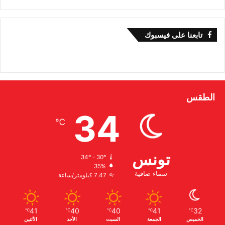
تابعنا على فيسبوك
الطقس
34
℃
تونس
34º - 30º
35%
سماء صافية
7.47 كيلومتر/ساعة
41
40
40
41
32
℃
℃
℃
℃
℃
الخميس
الجمعة
السبت
الأحد
الأثنين