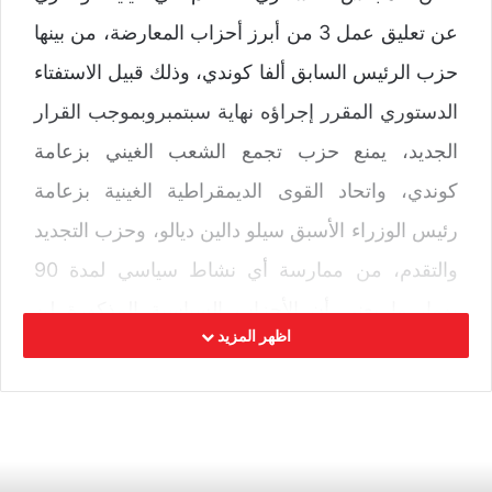
عن تعليق عمل 3 من أبرز أحزاب المعارضة، من بينها
حزب الرئيس السابق ألفا كوندي، وذلك قبيل الاستفتاء
الدستوري المقرر إجراؤه نهاية سبتمبروبموجب القرار
الجديد، يمنع حزب تجمع الشعب الغيني بزعامة
كوندي، واتحاد القوى الديمقراطية الغينية بزعامة
رئيس الوزراء الأسبق سيلو دالين ديالو، وحزب التجديد
والتقدم، من ممارسة أي نشاط سياسي لمدة 90
يوما، ما يعني أن الأحزاب السياسية المذكورة لن
اظهر المزيد
تشارك في وقائع حملة الدستور القادمة.
وبرّر القرار الذي صدر من الحكومة بتعليق أنشطة
الأحزاب، بأنها لم تستوف الشروط، وكذلك الالتزامات