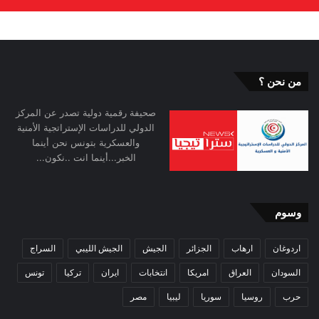
من نحن ؟
صحيفة رقمية دولية تصدر عن المركز
الدولي للدراسات الإستراتجية الأمنية
والعسكرية بتونس نحن أينما
الخبر...أينما انت ..نكون...
وسوم
اردوغان
ارهاب
الجزائر
الجيش
الجيش الليبي
السراج
السودان
العراق
امريكا
انتخابات
ايران
تركيا
تونس
حرب
روسيا
سوريا
ليبيا
مصر