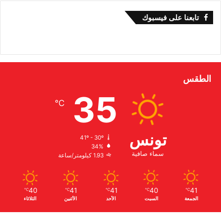
تابعنا على فيسبوك
الطقس
35
℃
تونس
41º - 30º
34%
سماء صافية
1.93 كيلومتر/ساعة
40
41
41
40
41
℃
℃
℃
℃
℃
الجمعة
السبت
الأحد
الأثنين
الثلاثاء