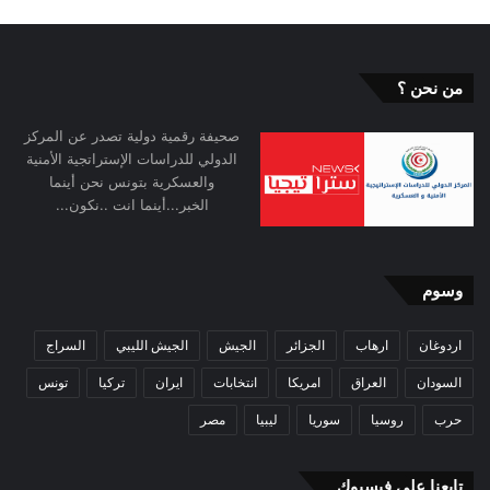
من نحن ؟
صحيفة رقمية دولية تصدر عن المركز
الدولي للدراسات الإستراتجية الأمنية
والعسكرية بتونس نحن أينما
الخبر...أينما انت ..نكون...
وسوم
اردوغان
ارهاب
الجزائر
الجيش
الجيش الليبي
السراج
السودان
العراق
امريكا
انتخابات
ايران
تركيا
تونس
حرب
روسيا
سوريا
ليبيا
مصر
تابعنا على فيسبوك