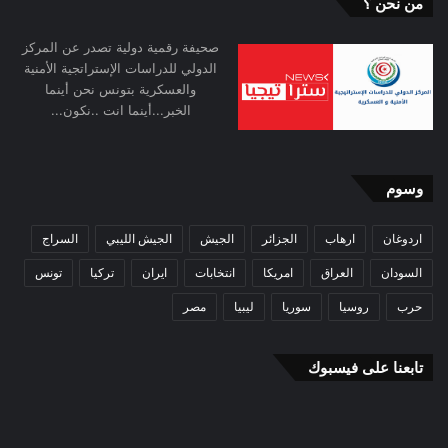
من نحن ؟
صحيفة رقمية دولية تصدر عن المركز
الدولي للدراسات الإستراتجية الأمنية
والعسكرية بتونس نحن أينما
الخبر...أينما انت ..نكون...
وسوم
اردوغان
ارهاب
الجزائر
الجيش
الجيش الليبي
السراج
السودان
العراق
امريكا
انتخابات
ايران
تركيا
تونس
حرب
روسيا
سوريا
ليبيا
مصر
تابعنا على فيسبوك