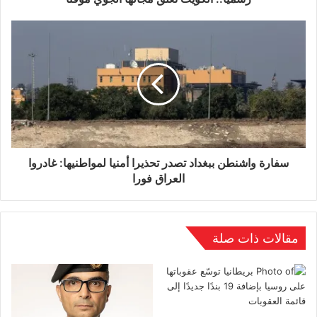
واختتم البيان بالتأكيد على أن طهران تتمتع بحق
مشروع في الدفاع عن نفسها وحماية سيادتها الوطنية
ووحدة أراضيها، وأن لها الحق في الرد على أي اعتداء
يستهدف أمنها واستقرارها.
سفارة واشنطن ببغداد تصدر تحذيرا أمنيا لمواطنيها: غادروا
العراق فورا
مقالات ذات صلة