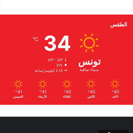
الطقس
34
℃
تونس
40º - 33º
31%
سماء صافية
2.14 كيلومتر/ساعة
41
41
40
40
40
℃
℃
℃
℃
℃
الأحد
الأثنين
الثلاثاء
الأربعاء
الخميس