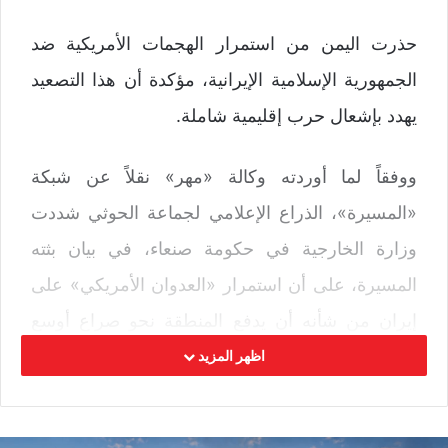
حذرت اليمن من استمرار الهجمات الأمريكية ضد
الجمهورية الإسلامية الإيرانية، مؤكدة أن هذا التصعيد
يهدد بإشعال حرب إقليمية شاملة.
ووفقاً لما أوردته وكالة «مهر» نقلاً عن شبكة
«المسيرة»، الذراع الإعلامي لجماعة الحوثي شددت
وزارة الخارجية في حكومة صنعاء، في بيان بثته
المسيرة، على أن استمرار «العدوان الأمريكي» على
إيران من شأنه أن يدفع المنطقة نحو صراع أوسع
نطاقا، ستكون له تداعيات خطيرة على مستوى
اظهر المزيد
المنطقة والعالم.