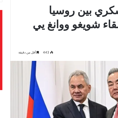
سكري بين روسيا
اء شويغو ووانغ يي
443
أقل من دقيقة