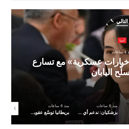
التالي
آسيا
اعات
ـ«خيارات عسكرية» مع تسارع
لّح اليابان
منذ 6 ساعات
منذ 6 ساعات
منذ 7 ساعات
بزشكيان: ندعم أي قرار يتخذه الفلسطينيون في مفاوضات غزة
بريطانيا توسّع عقوباتها على روسيا بإضافة 19 بندًا جديدًا إلى قائمة العقوبات