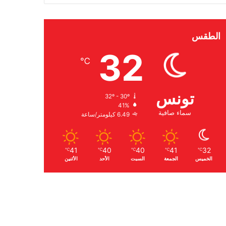
الطقس
32
℃
تونس
32º - 30º
41%
سماء صافية
6.49 كيلومتر/ساعة
41
40
40
41
32
℃
℃
℃
℃
℃
الخميس
الجمعة
السبت
الأحد
الأثنين