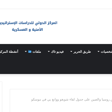
ـ«خيارات عسكرية» مع تسارع وتيرة تسلّح اليابان
شخصيات
طريق الحرير
فيديو تاك
ملفات
أنشطة المركز
ين روسيا والصين على جدول لقاء شويغو ووانغ يي في موسكو