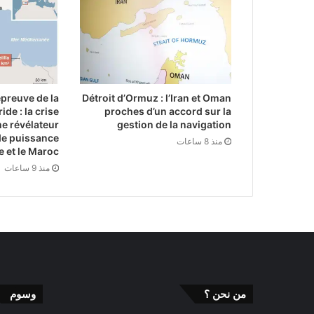
épreuve de la
Détroit d’Ormuz : l’Iran et Oman
ide : la crise
proches d’un accord sur la
e révélateur
gestion de la navigation
de puissance
منذ 8 ساعات
e et le Maroc
منذ 9 ساعات
من نحن ؟
وسوم