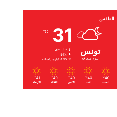
الطقس
31
℃
تونس
31º - 31º
54%
غيوم متفرقة
4.95 كيلومتر/ساعة
41
40
40
40
40
℃
℃
℃
℃
℃
السبت
الأحد
الأثنين
الثلاثاء
الأربعاء