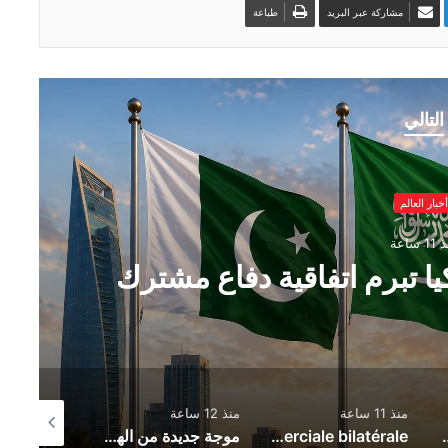
مشاركة عبر البريد
طباعة
التالي
أخبار العالم
1 ساعة
ا تبرم اتفاقية دفاع مشترك
منذ 11 ساعة
منذ 12 ساعة
منذ 12 ساعة
Zionist Drone Attack Wounds Lebanese 
Le nouvel accord de partenariat touristique entre l’Espagne et la Tunisie : un catalyseur de la coopération économique et de l’intégration commerciale bilatérale
موجة جديدة من الهجمات الأوكرانية تضرب العمق الروسي.. حريق ضخم في يكاترينبورغ وإسقاط مئات المسيّرات