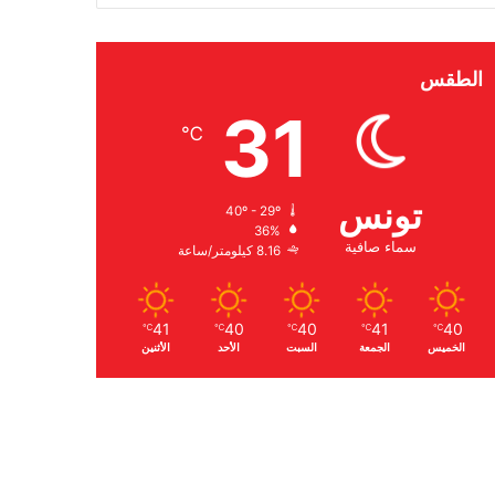
الطقس
31
℃
تونس
40º - 29º
36%
سماء صافية
8.16 كيلومتر/ساعة
41
40
40
41
40
℃
℃
℃
℃
℃
الخميس
الجمعة
السبت
الأحد
الأثنين