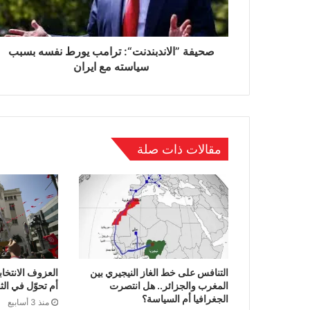
صحيفة ”الاندبندنت“: ترامب يورط نفسه بسبب
سياسته مع ايران
مقالات ذات صلة
التنافس على خط الغاز النيجيري بين
العزوف الانتخا
المغرب والجزائر.. هل انتصرت
أم تحوّل في الث
الجغرافيا أم السياسة؟
منذ 3 أسابيع