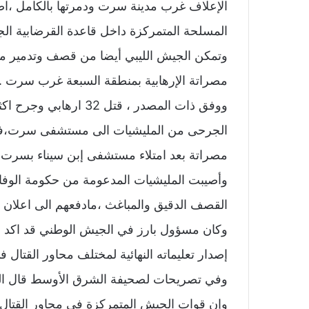
الإعلاف غرب مدينة سرت ودمرتها بالكامل ،اض
المسلحة المتمركزة داخل قاعدة القرضابية الج
وتمكن الجيش الليبي أيضا من قصف وتدمير مقر
مصراتة الإرهابية بمنطقة السبعة غرب سرت . 
الجرحى من المليشيات الى مستشفى سرت،فيم
مصراتة بعد امتلاء مستشفى إبن سيناء بسرت 
وأصيبت المليشيات المدعومة من حكومة الوفاق ب
القصف الدقيق والمباغث ،مادفعهم الى اعلان ح
وكان مسؤول بارز في الجيش الوطني قد اكد ان
إصدار تعليماته النهائية لمختلف محاور القتال 
وفي تصريحات لصحيفة الشرق الأوسط قال الم
وإن قوات الجيش المتمركزة في محاور القتال 