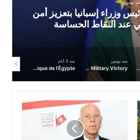
نذ يومين
س وزراء إسبانيا بتعزيز أمن
بي عند النقاط الحساسة
منذ يومين
منذ 3 أيام
منذ 3 أيام
L’impact de l’escalade Iran–États-Unis–entité sioniste sur la dynamique énergétique de l’Égypte
Chemical Weapons, Nuclear Weapons, and the Changing Meaning of Military Victory
EU calls for stronger borders after Ceuta mig