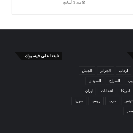
منذ 3 أسابيع
تابعنا على فيسبوك
ارهاب
الجزائر
الجيش
بي
السراج
السودان
امريكا
انتخابات
ايران
تونس
حرب
روسيا
سوريا
صر