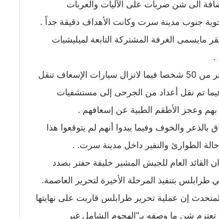
افة الى شن ضربات على الآليات والعربات
وية جنوب مدينة سرت وكانت الأهداف دقيقة جداً .
 مايسمى الغرفة المشتركة التابعة لميليشيات
.
ووفق ذات المصدر ، قتل 32 ارهابي وجرح اكثر من 50 شخصا فيما لاتزال سيارات الإسعاف تنقل
ا تم نقل أعداد من الجرحى إلى مستشفيات
بهم وعجز الأطقم الطبية عن إسعافهم .
الذعر والخوف وفيما يبدوا أنهم لم يتوقعوا هذا
الة الطوارئ والنفير داخل مدينة سرت. .
 القائد العام للجيش المشير خليفة حفتر بصدد
في طرابلس بتنفيذ المرحلة الأخيرة لتحرير العاصمة.
تحدث إن عملية تحرير طرابلس قاربت على نهايتها
تعتزم شن ما وصفه بـ”الهجوم الشامل غير