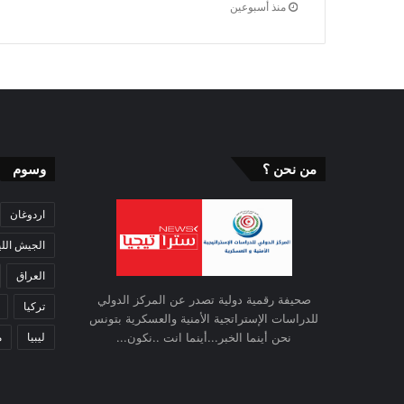
منذ أسبوعين
من نحن ؟
وسوم
اردوغان
الجيش اللي
العراق
صحيفة رقمية دولية تصدر عن المركز الدولي
تركيا
للدراسات الإستراتجية الأمنية والعسكرية بتونس
ليبيا
م
نحن أينما الخبر...أينما انت ..نكون...