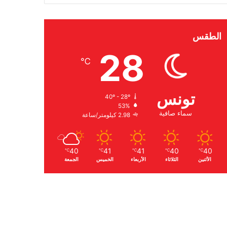
الطقس
28
℃
تونس
40º - 28º
53%
سماء صافية
2.98 كيلومتر/ساعة
40
41
41
40
40
℃
℃
℃
℃
℃
الأثنين
الثلاثاء
الأربعاء
الخميس
الجمعة