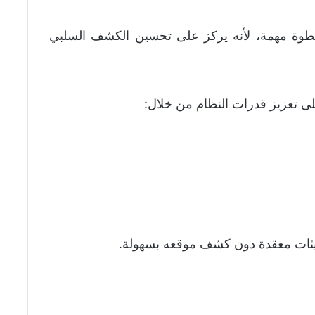
 التحديث الجديد لمنظومةتونغوسكا-إم1 خطوة مهمة، لأنه يركز على تحسين الكشف السلبي
بيئات معقدة دون كشف موقعه بسهولة.