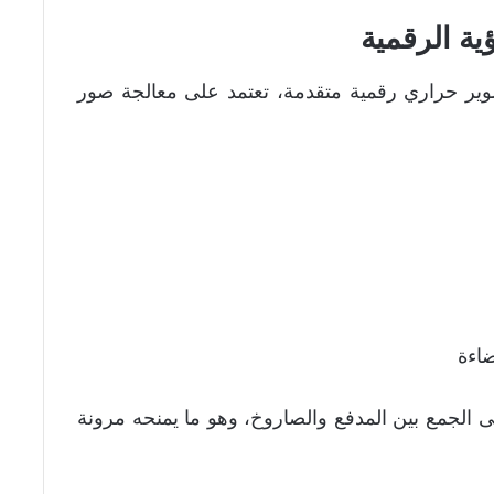
ية الرقمية
وير حراري رقمية متقدمة، تعتمد على معالجة صور
ضاءة
يتميز تونغوسكا-إم1 بقدرته على الجمع بين المدفع والصاروخ، وهو ما يمنحه مرونة