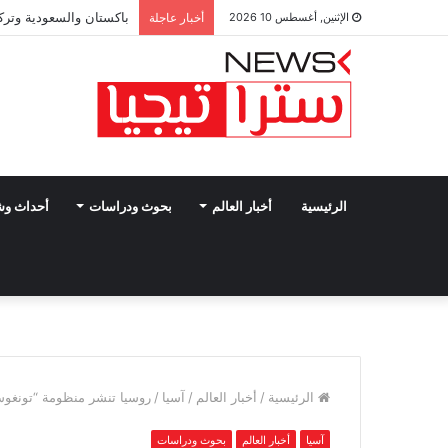
باكستان والسعودية وتركي
الإثنين, أغسطس 10 2026
أخبار عاجلة
الرئيسية
أخبار العالم
بحوث ودراسات
أحداث و
الرئيسية
/
أخبار العالم
/
آسيا
/
روسيا تنشر منظومة “تونغوسكا-إم1” المطوّرة قرب دوبروبيليا لمواجهة الط
آسيا
أخبار العالم
بحوث ودراسات