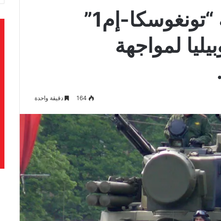
روسيا تنشر منظومة “تونغوسكا-إم1”
يليا لمواجهة
164
دقيقة واحدة