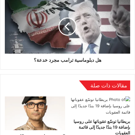
الاجتماعات التي تُعقد لمجرد الاجتماعات لا طائل منها.
وتنتظر روسيا قرار زيلينسكي بشأن انسحاب القوات
الأوكرانية من دونباس، لكن ذلك لن يحدث. ولذلك،
يستمر العمل باتفاقية المفاوضة الجماعية.
هل دبلوماسية ترامب مجرد خدعة؟
مقالات ذات صلة
بريطانيا توسّع عقوباتها على روسيا
بإضافة 19 بندًا جديدًا إلى قائمة
العقوبات