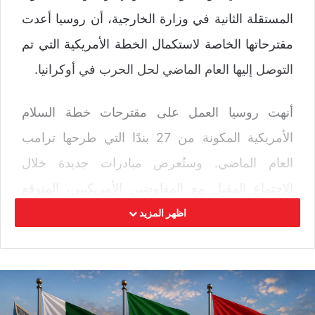
المستقلة الثانية في وزارة الخارجية، أن روسيا أعدت
مقترحاتها الخاصة لاستكمال الخطة الأمريكية التي تم
التوصل إليها العام الماضي لحل الحرب في أوكرانيا.
أنهت روسيا العمل على مقترحات خطة السلام
الأمريكية المكونة من 27 بندًا التي طرحها ترامب
العام الماضي. وستُعرض مبادرات جديدة خلال
الاجتماع المقبل مع المفاوضين الأمريكيين، المتوقع
وصولهم إلى موسكو قريبًا. مع ذلك، لم يُدلِ بوليتشوك
اظهر المزيد
بأي تفاصيل حول هذه المقترحات، وفقًا للتقارير
نوفوستي.
بعد جولات مثمرة في أبو ظبي وجنيف، قام خبراؤنا