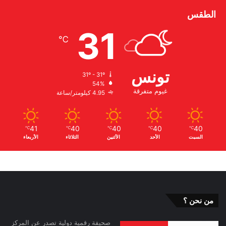
الطقس
31
℃
تونس
31º - 31º
54%
غيوم متفرقة
4.95 كيلومتر/ساعة
41
40
40
40
40
℃
℃
℃
℃
℃
السبت
الأحد
الأثنين
الثلاثاء
الأربعاء
من نحن ؟
صحيفة رقمية دولية تصدر عن المركز