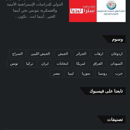
الدولي للدراسات الإستراتجية الأمنية
والعسكرية بتونس نحن أينما
الخبر...أينما انت ..نكون...
وسوم
اردوغان
ارهاب
الجزائر
الجيش
الجيش الليبي
السراج
السودان
العراق
امريكا
انتخابات
ايران
تركيا
تونس
حرب
روسيا
سوريا
ليبيا
مصر
تابعنا على فيسبوك
تصنيفات