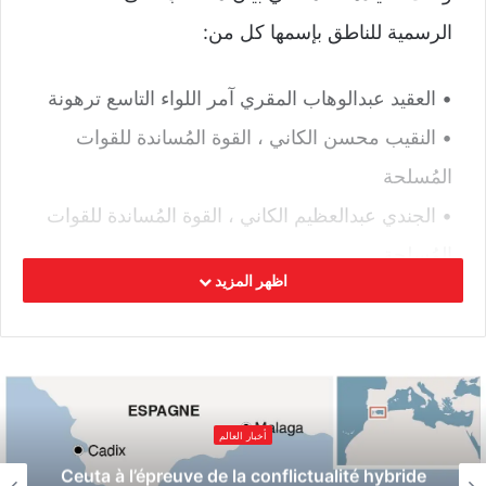
الرسمية للناطق بإسمها كل من:
• العقيد عبدالوهاب المقري آمر اللواء التاسع ترهونة
• النقيب محسن الكاني ، القوة المُساندة للقوات
المُسلحة
• الجندي عبدالعظيم الكاني ، القوة المُساندة للقوات
المُسلحة
اظهر المزيد
وبحسب البيان فقد قتلوا مساء اليوم الجمعة إثر
قصف طيران تركي مُسيّر جنوب العاصمة طرابلس .
الوسوم
القيادة العامة
الوفاق
قيادات
نعي
أخبار العالم
Ceuta à l’épreuve de la conflictualité hybride