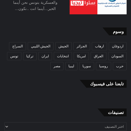
والعسكرية بتونس نحن أينما
الخبر...أينما انت ..نكون...
وسوم
اردوغان
ارهاب
الجزائر
الجيش
الجيش الليبي
السراج
السودان
العراق
امريكا
انتخابات
ايران
تركيا
تونس
حرب
روسيا
سوريا
ليبيا
مصر
تابعنا على فيسبوك
تصنيفات
تصنيفات