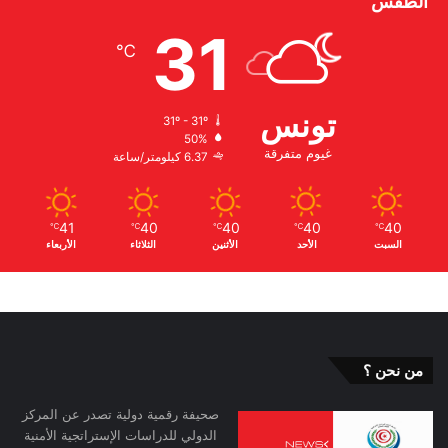
الطقس
31
℃
تونس
31º - 31º
50%
غيوم متفرقة
6.37 كيلومتر/ساعة
41
40
40
40
40
℃
℃
℃
℃
℃
السبت
الأحد
الأثنين
الثلاثاء
الأربعاء
من نحن ؟
صحيفة رقمية دولية تصدر عن المركز
الدولي للدراسات الإستراتجية الأمنية