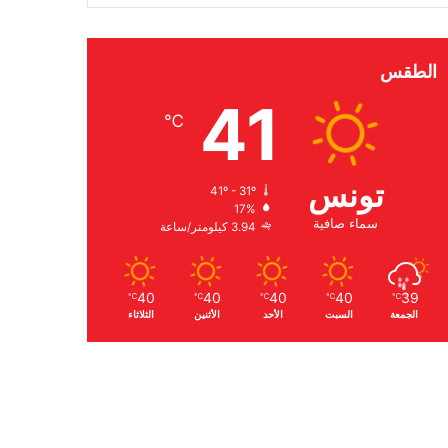
الطقس
41
℃
تونس
41º - 31º
17%
سماء صافية
3.94 كيلومتر/ساعة
40
40
40
40
39
℃
℃
℃
℃
℃
الجمعة
السبت
الأحد
الأثنين
الثلاثاء