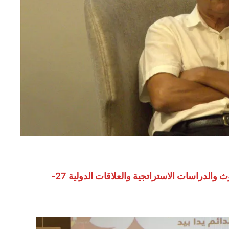
إعداد الأستاذ الدكتور رضا شكندالي: قسم البحوث والدراسات الاستراتجية والعلاقات الدولية 27-