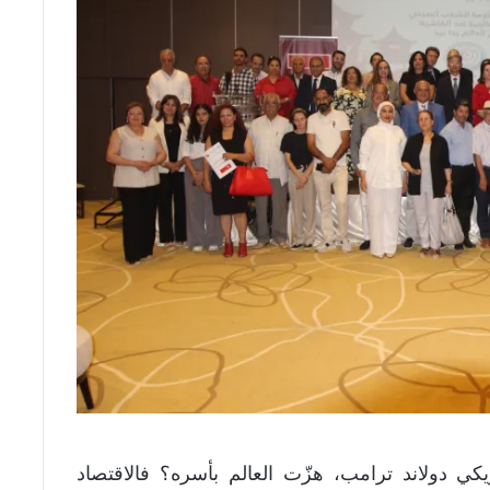
كي دولاند ترامب، هزّت العالم بأسره؟ فالاقتصاد