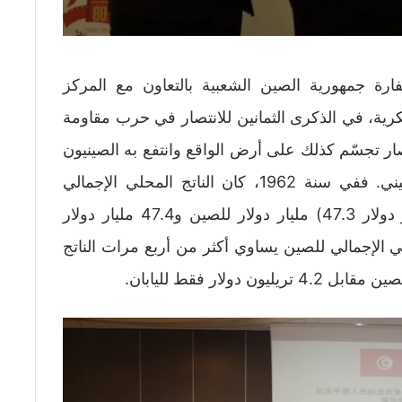
رة جمهورية الصين الشعبية بالتعاون مع المركز
سكرية، في الذكرى الثمانين للانتصار في حرب مقاومة
صار تجسّم كذلك على أرض الواقع وانتفع به الصينيون
بعد التقدّم المذهل الذي حققه الاقتصاد الصيني. ففي سنة 1962، كان الناتج المحلي الإجمالي
للصين واليابان متساويان في حدود 47 مليار دولار 47.3) مليار دولار للصين و47.4 مليار دولار
، أصبح الناتج المحلي الإجمالي للصين يساوي أكثر من أربع مرات الناتج