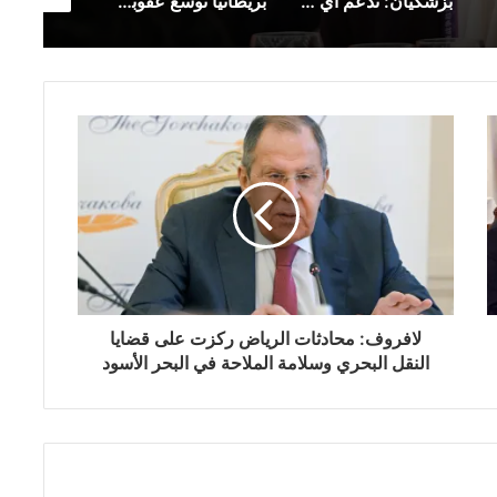
بزشكيان: ندعم أي قرار يتخذه الفلسطينيون في مفاوضات غزة
بريطانيا توسّع عقوباتها على روسيا بإضافة 19 بندًا جديدًا إلى قائمة العقوبات
لافروف: محادثات الرياض ركزت على قضايا
النقل البحري وسلامة الملاحة في البحر الأسود