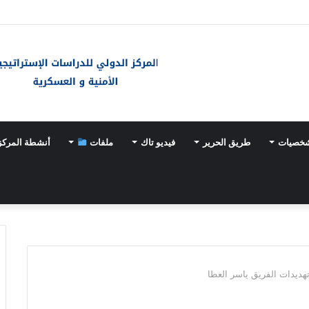
ـ«خيارات عسكرية» مع تسارع وتيرة تسلّح اليابان
شخصيات
طريق الحرير
فيديو تاك
ملفات
أنشطة المركز
ديدات الفريق ياسر العطا