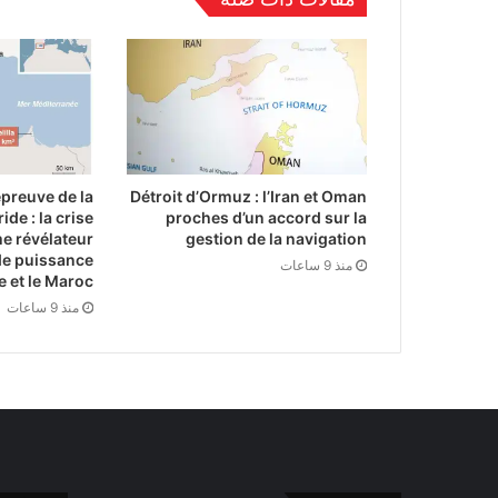
épreuve de la
Détroit d’Ormuz : l’Iran et Oman
ide : la crise
proches d’un accord sur la
e révélateur
gestion de la navigation
de puissance
منذ 9 ساعات
e et le Maroc
منذ 9 ساعات