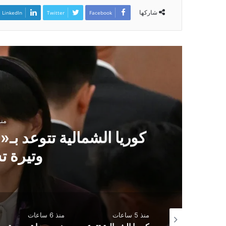
شاركها
LinkedIn
Twitter
Facebook
منذ 5 س
كوريا الشمالية تتوعد ب
وتيرة تس
عات
منذ 5 ساعات
منذ 6 ساعات