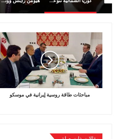
Ormuz : la réouverture se précise, mais Téhéran refuse de céder sur le fond
كوريا الشمالية تتوعد بـ«خيارات عسكرية» مع تسارع وتيرة تسلّح اليابان
هيومن رايتس ووتش» تتهم إسرائيل بارتكاب جريمة حرب في مقتل الصحفية أمال خليل جنوب لبنان
مباحثات طاقة روسية إيرانية في موسكو
مقالات ذات صلة