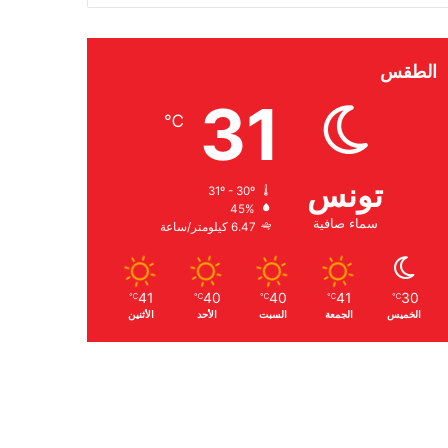
الطقس
31
℃
تونس
31º - 30º
45%
سماء صافية
6.47 كيلومتر/ساعة
41
40
40
41
30
℃
℃
℃
℃
℃
الخميس
الجمعة
السبت
الأحد
الأثنين