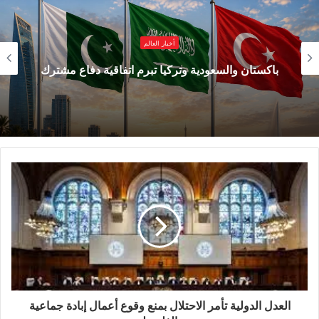
أوامر محكمة العدل الدولية دون وقف إطلاق النار،
وأن علينا أن ندعو إسرائيل للالتزام بالقانون الدولي.
أخبار العالم
باكستان والسعودية وتركيا تبرم اتفاقية دفاع مشترك
العدل الدولية تأمر الاحتلال بمنع وقوع أعمال إبادة جماعية