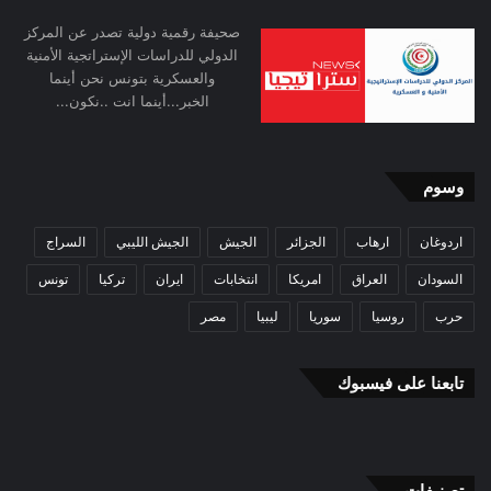
صحيفة رقمية دولية تصدر عن المركز
الدولي للدراسات الإستراتجية الأمنية
والعسكرية بتونس نحن أينما
الخبر...أينما انت ..نكون...
وسوم
اردوغان
ارهاب
الجزائر
الجيش
الجيش الليبي
السراج
السودان
العراق
امريكا
انتخابات
ايران
تركيا
تونس
حرب
روسيا
سوريا
ليبيا
مصر
تابعنا على فيسبوك
تصنيفات