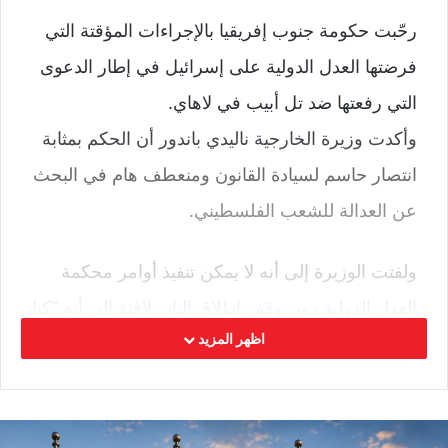
رحّبت حكومة جنوب إفريقيا بالإجراءات المؤقتة التي
فرضتها العدل الدولية على إسرائيل في إطار الدعوى
التي رفعتها ضد تل أبيب في لاهاي.
وأكدت وزيرة الخارجية ناليدي باندور أن الحكم بمثابة
انتصار حاسم لسيادة القانون ومنعطف هام في البحث
عن العدالة للشعب الفلسطيني.
ولفتت الوزيرة إلى أنه لا يمكن تنفيذ أوامر محكمة
العدل الدولية دون وقف إطلاق النار، لافتة إلى أنه “كنا
اظهر المزيد
نود من المحكمة أن تصدر قرارا بوقف إطلاق النار
في غزة”.
كما شددت الوزيرة باندور على أنه لا يمكن أن تنجح