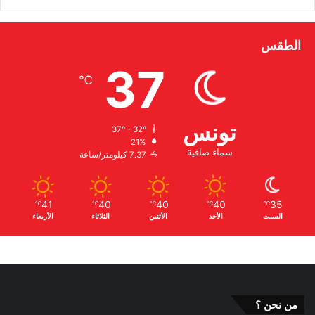
الطقس
37
℃
تونس
37º - 32º
21%
سماء صافية
7.37 كيلومتر/ساعة
41
40
40
40
35
℃
℃
℃
℃
℃
السبت
الأحد
الأثنين
الثلاثاء
الأربعاء
من نحن ؟