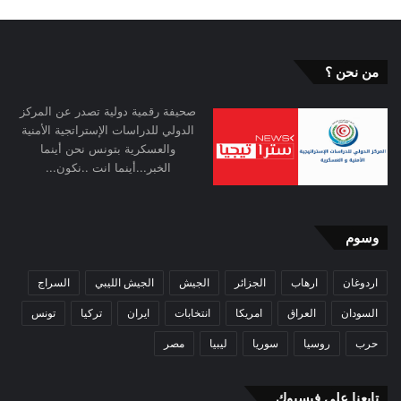
في الأسواق العالمية. وفي ظل الطلب المتزايد على
التحول الرقمي في الشرق الأوسط، من المتوقع أن
من نحن ؟
يعزز توطين شركات الذكاء الاصطناعي الصينية تطوير
صحيفة رقمية دولية تصدر عن المركز
هذه التكنولوجيا في المنطقة، وفي الوقت نفسه
الدولي للدراسات الإستراتجية الأمنية
والعسكرية بتونس نحن أينما
يساعد على تعزيز التعاون بين الصين والدول العربية
الخبر...أينما انت ..نكون...
في مجال العلوم والتكنولوجيا.
وسوم
المصدر: وكالة شينخوا
اردوغان
ارهاب
الجزائر
الجيش
الجيش الليبي
السراج
السودان
العراق
امريكا
انتخابات
ايران
تركيا
تونس
حرب
روسيا
سوريا
ليبيا
مصر
تابعنا على فيسبوك