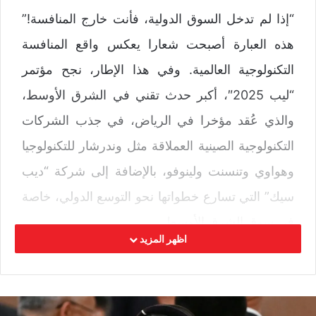
“إذا لم تدخل السوق الدولية، فأنت خارج المنافسة!”
هذه العبارة أصبحت شعارا يعكس واقع المنافسة
التكنولوجية العالمية. وفي هذا الإطار، نجح مؤتمر
“ليب 2025″، أكبر حدث تقني في الشرق الأوسط،
والذي عُقد مؤخرا في الرياض، في جذب الشركات
التكنولوجية الصينية العملاقة مثل وندرشار للتكنولوجيا
وهواوي وتنسنت ولينوفو، بالإضافة إلى شركة “ديب
سيك” التي تسارع خطواتها نحو التوسع الدولي، خاصة
في سوق الشرق الأوسط.
اظهر المزيد
وفي ظل التطور الكبير لصناعة الذكاء الاصطناعي في
العالم، أصبح دخول الشركات الصينية إلى السوق
الدولية اتجاها عاما. وفي عام 2025، برزت الشركات