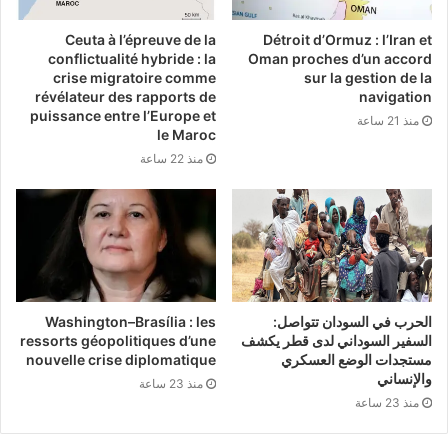
رقمي مبتكر ومستدام.
Ceuta à l’épreuve de la
Détroit d’Ormuz : l’Iran et
conflictualité hybride : la
Oman proches d’un accord
وخلال فعاليات “ليب 2025″، تم الإعلان أيضا عن
crise migratoire comme
sur la gestion de la
révélateur des rapports de
navigation
تشغيل “ديب سيك” عبر مراكز بيانات “أرامكو
puissance entre l’Europe et
منذ 21 ساعة
le Maroc
ديجيتال” بالدمام، ما يمثل اختراقا جديدا في التوسع
منذ 22 ساعة
الدولي للذكاء الاصطناعي الصيني.
لا يقتصر هذا التعاون على كونه مجرد توسع إقليمي
لـ”ديب سيك”، بل يعد أيضا جزءا رئيسيا من
استراتيجيتها للانتشار العالمي. وتشتهر الشركة بنماذج
الحرب في السودان تتواصل:
Washington–Brasília : les
السفير السوداني لدى قطر يكشف
ressorts géopolitiques d’une
الذكاء الاصطناعي مفتوحة المصدر وتقنيات التدريب
مستجدات الوضع العسكري
nouvelle crise diplomatique
الفعالة ومنخفضة التكلفة، مما يجعلها شريكا مثاليا
والإنساني
منذ 23 ساعة
منذ 23 ساعة
للمؤسسات والحكومات.