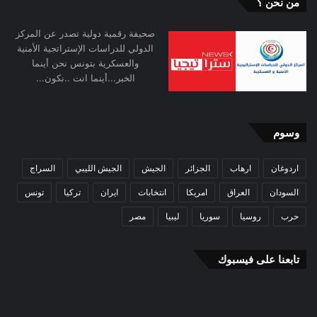
من نحن ؟
صحيفة رقمية دولية تصدر عن المركز
الدولي للدراسات الإستراتجية الأمنية
والعسكرية بتونس نحن أينما
الخبر...أينما انت ..نكون...
وسوم
اردوغان
ارهاب
الجزائر
الجيش
الجيش الليبي
السراج
السودان
العراق
امريكا
انتخابات
ايران
تركيا
تونس
حرب
روسيا
سوريا
ليبيا
مصر
تابعنا على فيسبوك