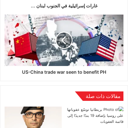
غارات إسرائيلية في الجنوب لبنان ...
وتابع البيان: “إضافة لذخائر مختلفة، بما في ذلك 12
قذيفة مدفعية، و33 ضربة من طائرات مسيرة، و7
عمليات رمي ذخائر، في المناطق الحدودية لمقاطعات
بريانسك وكورسك وبيلغورود، وأدى ذلك إلى سقوط
قتلى وجرحى في صفوف المدنيين، فضلًا عن إلحاق
أضرار بالممتلكات المدنية”.
US-China trade war seen to benefit PH
وأفاد الكرملين، يوم أمس السبت، بأن الرئيس
الروسي فلاديمير بوتين، وجّه ببدء هدنة في منطقة
مقالات ذات صلة
العملية العسكرية الروسية الخاصة، بمناسبة عيد
الفصح ووقف جميع العمليات العسكرية خلالها.
وقال بوتين، في اجتماع مع رئيس هيئة الأركان العامة