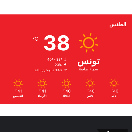
الطقس
38
℃
تونس
40º - 33º
23%
سماء صافية
1.46 كيلومتر/ساعة
41
41
40
40
40
℃
℃
℃
℃
℃
الأحد
الأثنين
الثلاثاء
الأربعاء
الخميس