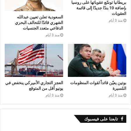
بريطانيا توسّع عقوباتها على روسيا
للقوات المسلحة الروسية فاليري غيراسيموف:
بإضافة 19 بندًا جديدًا إلى قائمة
العقوبات
السعودية تعلن تعيين عبدالله
“انطلاقًا من الاعتبارات الإنسانية، يعلن الجانب
منذ 3 أيام
الشهري قائدًا للتحالف البحري
الروسي هدنة خلال عيد الفصح من الساعة 18:00
الدفاعي متعدد الجنسيات
منذ 3 أيام
(مساء اليوم السبت) وحتى الساعة 00:00 منتصف
ليل الأحد إلى الاثنين. آمُر بوقف جميع التحركات
العسكرية خلال هذه الفترة”.
بوتين يعيّن قائداً لقوات المنظومات
العجز التجاري الأميركي ينخفض في
المُسيرة
يونيو أقل من المتوقع
منذ 3 أيام
منذ 3 أيام
تابعنا على فيسبوك