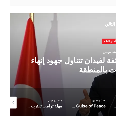
التالي
أخبار العالم
نذ يومين
مكثفة لفيدان تتناول جهود إنهاء
ت بالمنطقة
منذ يومين
منذ يومين
منذ يومين
ضر لمشروع إماراتي جديد عملاق في الزعفرانة
Necropolitics and the Diplomacy of Death: The Erasure of Gaza Under the Guise of Peace
مهلة ترامب تقترب من الانتهاء.. وأنظار العالم تترقب مصير مضيق هرمز