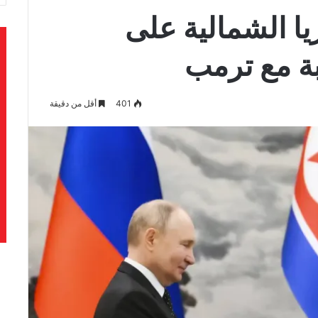
يا الشمالية على
بة مع ترمب
401
أقل من دقيقة