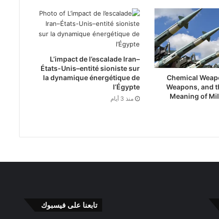
L’impact de l’escalade Iran–
États-Unis–entité sioniste sur
Chemical Weapo
la dynamique énergétique de
Weapons, and t
l’Égypte
Meaning of Mil
منذ 3 أيام
تابعنا على فيسبوك