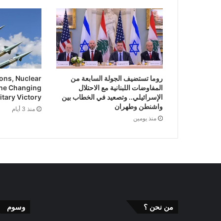
روما تستضيف الجولة السابعة من
ns, Nuclear
المفاوضات اللبنانية مع الاحتلال
he Changing
الإسرائيلي.. وتصعيد في الخطاب بين
itary Victory
واشنطن وطهران
منذ 3 أيام
منذ يومين
من نحن ؟
وسوم