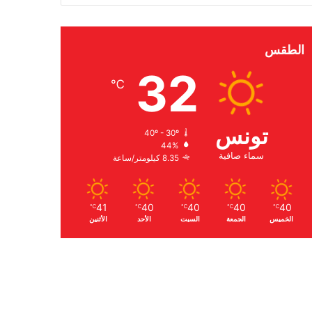
الطقس
32
℃
تونس
40º - 30º
44%
سماء صافية
8.35 كيلومتر/ساعة
41
40
40
40
40
℃
℃
℃
℃
℃
الخميس
الجمعة
السبت
الأحد
الأثنين