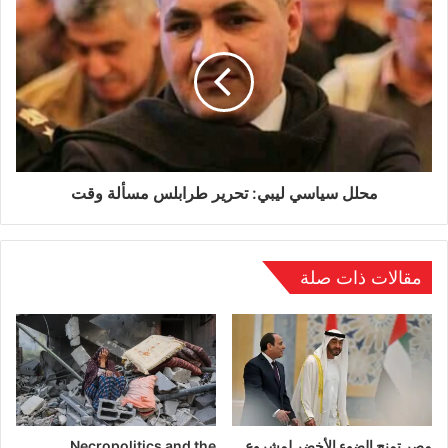
الوسوم
احتجاجات
فرنسا
لبنان
محلل سياسي ليبي: تحرير طرابلس مسألة وقت
مقالات ذات صلة
مصر تمنح الضوء الأخضر لمشروع
Necropolitics and the