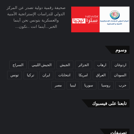
صحيفة رقمية دولية تصدر عن المركز
الدولي للدراسات الإستراتجية الأمنية
والعسكرية بتونس نحن أينما
الخبر...أينما انت ..نكون...
وسوم
اردوغان
ارهاب
الجزائر
الجيش
الجيش الليبي
السراج
السودان
العراق
امريكا
انتخابات
ايران
تركيا
تونس
حرب
روسيا
سوريا
ليبيا
مصر
تابعنا على فيسبوك
تصنيفات