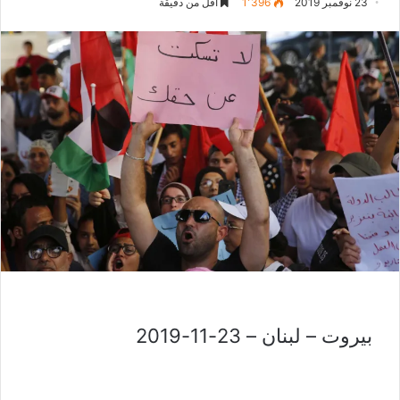
23 نوفمبر 2019
1٬396
أقل من دقيقة
بيروت – لبنان – 23-11-2019