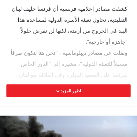
كشفت مصادر إعلامية فرنسية أن فرنسا حليف لبنان
التقليدية، تحاول تعبئة الأسرة الدولية لمساعدة هذا
البلد في الخروج من أزمته، لكنها لن تفرض حلولاً
“جاهزة أو خارجية”.
ونقلت عن مصادر ديبلوماسية ، “نحن هنا لنكون طرفاً
مسهلاً للتعبئة الدولية”، مشيرة إلى “الدور الخاص
لفرنسا على الصعيد الدولي، وفي العلاقة مع لبنان”.
وكان مسؤول شمال إفريقيا والشرق الأوسط بوزارة
اظهر المزيد
الخارجية الفرنسية كريستوف فارنو، قد زار منتصف
نوفمبر، بيروت ثلاث مرات، للقاء مسؤولين سياسيين،
منهم الرئيس ميشال عون
. وأضافت المصادر “كما تحدثنا إلى اللبنانيين الآن،