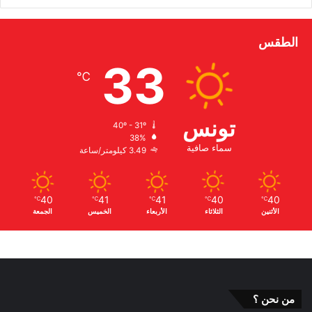
الطقس
33
℃
تونس
40º - 31º
38%
سماء صافية
3.49 كيلومتر/ساعة
40
41
41
40
40
℃
℃
℃
℃
℃
الأثنين
الثلاثاء
الأربعاء
الخميس
الجمعة
من نحن ؟