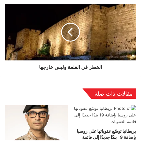
إطلاق صواريخ إيرانية؟
يزعم الجيش الإسرائيلي تدمير أكثر من 20 صاروخًا
قبل دقائق من موعد إطلاقها باتجاه العمق الإسرائيلي.
كما أفادت التقارير أن الهجمات أدت إلى القضاء على
فريق إطلاق كان يستعد لإطلاق دفعة من صواريخ
الخطر في القلعة وليس خارجها
أرض-أرض.
ورغم أن العديد من الأهداف كانت عبارة عن أصول
مقالات ذات صلة
إطلاق، فإن بعض الضربات أصابت أهدافاً وهمية كان
من المفترض أن تشتت الانتباه عن التهديدات
الصاروخية الحقيقية.
بريطانيا توسّع عقوباتها على روسيا
بإضافة 19 بندًا جديدًا إلى قائمة