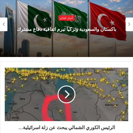
نحو 100 موقع عسكري في وسط إيران، وخاصة في
منطقة أصفهان.
أخبار العالم
باكستان والسعودية وتركيا تبرم اتفاقية دفاع مشترك
وقال جيش الدفاع الإسرائيلي في بيان: “شاركت نحو
50 طائرة مقاتلة وطائرات دعم في عدة موجات من
الهجمات، حيث حددت وضربت مواقع تخزين
الصواريخ، وقاذفات الصواريخ أرض – أرض المعدة
للنشر ضد الأراضي الإسرائيلية، والمقر الذي كانت
فرق الإطلاق تتجمع فيه للضربات”.
هل فعلا دمرت
إسرائيل 120 منصة
الرئيس الكوري الشمالي يبحث عن زلة اسرائيلية...