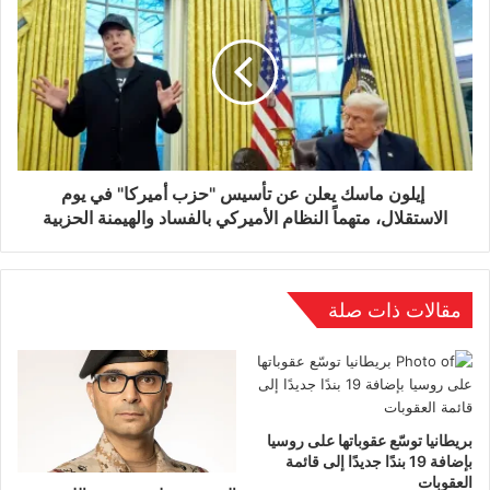
الصناعية، ويعمل به ملايين الأشخاص. وتمثل الولايات
المتحدة إحدى كبرى أسواق السيارات الهندية
المتقدمة والناشئة على حد سواء.
ومن المتوقع أن تُناقش هذه المسألة في جلسات
إيلون ماسك يعلن عن تأسيس "حزب أميركا" في يوم
الاستقلال، متهماً النظام الأميركي بالفساد والهيمنة الحزبية
مقبلة لمنظمة التجارة العالمية، ما يفتح المجال
لمفاوضات ثنائية، أو تدخل من وسطاء دوليين لتفادي
تصعيد إضافي. وفي حال اعتماد رسوم انتقامية من
مقالات ذات صلة
جانب الهند، فقد تطال واردات أميركية في قطاعات
مختلفة، مما يُعيد إلى الأذهان فصولاً سابقة من التوتر
التجاري بين الطرفين.
بريطانيا توسّع عقوباتها على روسيا
بإضافة 19 بندًا جديدًا إلى قائمة
العقوبات