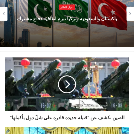
أخبار العالم
الحمائي المزداد من جانب واشنطن.
باكستان والسعودية وتركيا تبرم اتفاقية دفاع مشترك
وتأتي هذه الخطوة في وقت تشهد فيه العلاقات
التجارية بين الهند والولايات المتحدة تقارباً على عدة
أصعدة، إلا أن مثل هذه النزاعات قد تؤدي إلى توتر
مرحلي، لا سيما إذا ترافقت مع إجراءات انتقامية
فعلية. والهند كانت من بين الدول التي تأثرت برسوم
الحماية التي فرضتها إدارة الرئيس الأميركي دونالد
ترمب، واستمرت في بعض الجوانب حتى الآن.
ومن الناحية الاقتصادية، تشير هذه الخطوة إلى قلق
الصين تكشف عن "قنبلة جديدة قادرة على شلّ دول بأكملها"
نيودلهي من تداعيات الرسوم الأميركية على قطاع
السيارات لديها، والذي يُعدّ من أعمدة صادراتها