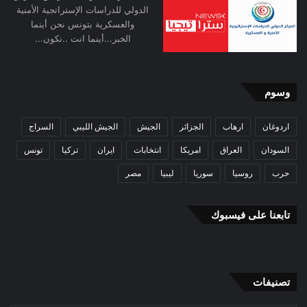
الدولي للدراسات الإستراتجية الأمنية
والعسكرية بتونس نحن أينما
الخبر...أينما انت ..نكون...
وسوم
اردوغان
ارهاب
الجزائر
الجيش
الجيش الليبي
السراج
السودان
العراق
امريكا
انتخابات
ايران
تركيا
تونس
حرب
روسيا
سوريا
ليبيا
مصر
تابعنا على فيسبوك
تصنيفات