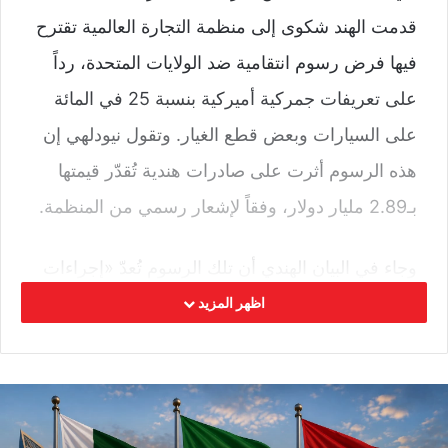
قدمت الهند شكوى إلى منظمة التجارة العالمية تقترح
فيها فرض رسوم انتقامية ضد الولايات المتحدة، رداً
على تعريفات جمركية أميركية بنسبة 25 في المائة
على السيارات وبعض قطع الغيار. وتقول نيودلهي إن
هذه الرسوم أثرت على صادرات هندية تُقدّر قيمتها
بـ2.89 مليار دولار، وفقاً لإشعار رسمي من المنظمة.
وجاء في البيان الهندي أن تلك الرسوم تُعدّ «إجراءات
وقائية»، وهو توصيف قانوني قد يُمكّن الهند من
اظهر المزيد
المطالبة بتعويضات، أو باتخاذ إجراءات مماثلة بموجب
قواعد منظمة التجارة العالمية. ويعكس هذا التحرك
الهندي رغبة واضحة في حماية مصالحها التصديرية
وسط بيئة تجارية تزداد تقلباً، خصوصاً في ظل النهج