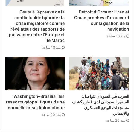
العنصري، وتوماس سنكارا الذي حاول بناء اقتصاد
Ceuta à l’épreuve de la
Détroit d’Ormuz : l’Iran et
وطني مستقل قائم على الاعتماد على الذات قبل أن
conflictualité hybride : la
Oman proches d’un accord
crise migratoire comme
sur la gestion de la
تنتهي تجربته بالاغتيال.
révélateur des rapports de
navigation
puissance entre l’Europe et
منذ 18 ساعة
le Maroc
كما أن التنافس بين الدول الكبرى على موارد إفريقيا
منذ 18 ساعة
زاد من تعقيد الأوضاع، وجعل القارة في حالة صراع
مصالح مستمر.
ثالثًا: التنافس الدولي على إفريقيا
في السنوات الأخيرة، زاد اهتمام الصين بإفريقيا من
الحرب في السودان تتواصل:
Washington–Brasília : les
السفير السوداني لدى قطر يكشف
ressorts géopolitiques d’une
خلال الاستثمار في الطرق والموانئ والمشاريع
مستجدات الوضع العسكري
nouvelle crise diplomatique
والإنساني
منذ 20 ساعة
الاقتصادية، وهو ما لقي قبولًا لدى العديد من الدول
منذ 20 ساعة
الإفريقية التي تبحث عن شركاء جدد.