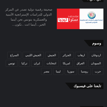
صحيفة رقمية دولية تصدر عن المركز
الدولي للدراسات الإستراتجية الأمنية
والعسكرية بتونس نحن أينما
الخبر...أينما انت ..نكون...
وسوم
اردوغان
ارهاب
الجزائر
الجيش
الجيش الليبي
السراج
السودان
العراق
امريكا
انتخابات
ايران
تركيا
تونس
حرب
روسيا
سوريا
ليبيا
مصر
تابعنا على فيسبوك