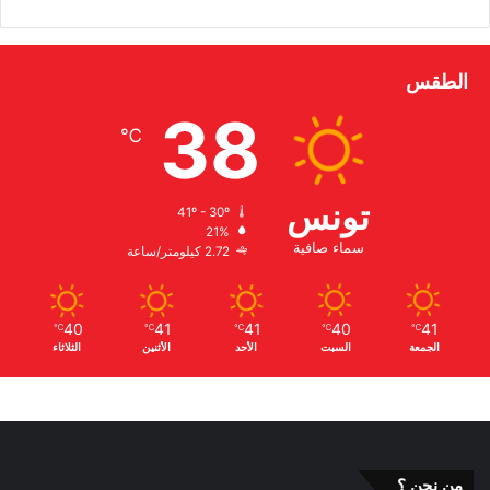
الطقس
38
℃
تونس
41º - 30º
21%
سماء صافية
2.72 كيلومتر/ساعة
40
41
41
40
41
℃
℃
℃
℃
℃
الجمعة
السبت
الأحد
الأثنين
الثلاثاء
من نحن ؟