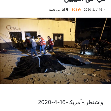
16 أبريل 2020
808
أقل من دقيقة
واشنطن-أمريكا-16-4-2020