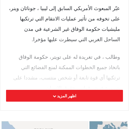
عبّر المبعوث الأمريكي السابق إلى ليبيا ، جوناثان وينر،
على تخوفه من تأثير عمليات الانتقام التي ترتكبها
مليشيات حكومة الوفاق غير الشرعية في مدن
الساحل الغربي التي سيطرت عليها مؤخرا.
وطالب ، في تغريدة له على تويتر، حكومة الوفاق
باتخاذ جميع الخطوات الممكنة لمنع الفضائع التي
ترتكبها أي قوة تابعة أو شخص منتسب، مشددا على
ضرورة فرض قوانين حقوق الإنسان.
اظهر المزيد
و أعربت بعثة الأمم المتحدة للدعم في ليبيا عن
انزعاجها الشديد إزاء التصعيد المستمر لأعمال العنف
في ليبيا، لا سيما اشتداد حدة القتال في الأيام القليلة