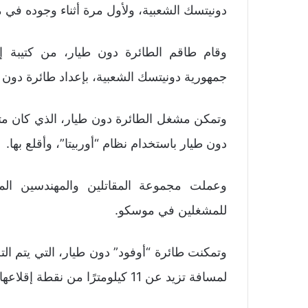
دونيتسك الشعبية، ولأول مرة أثناء وجوده في 
وقام طاقم الطائرة دون طيار، من كتيبة إ
جمهورية دونيتسك الشعبية، بإعداد طائرة دون 
وتمكن مشغل الطائرة دون طيار، الذي كان مت
دون طيار باستخدام نظام “أوربيتا”، وأقلع بها.
وعملت مجموعة المقاتلين والمهندسين ا
للمشغلين في موسكو.
وتمكنت طائرة “أوفود” دون طيار، التي يتم ال
لمسافة تزيد عن 11 كيلومترًا من نقطة إقلاعها إلى هدفها وإصابة هدفها بنجاح.