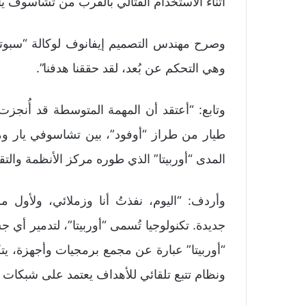
أثناء الاستخدام القتالي بالقرب من تشاسوف يا
وصرح مهندس التصميم إيفانوف لوكالة “سبوتنيك”،
وهي التحكم عن بُعد، لقد حققنا هدفنا”.
وتابع: “أعتقد أن المهمة المتوسطة قد أُنجز
طيار من طراز “أوفود”، بين تشاسوفي يار وم
المدى “أوربيتا” الذي طوره مركز الأنظمة والتق
وأردف: “اليوم، نفذتُ أنا وزملائي، ولأول م
جديدة. تكنولوجيا تُسمى “أوربيتا”، لتدمير 
“أوربيتا” عبارة عن مجمع برمجيات وأجهزة، ي
ونظام تتبع تلقائي للأهداف يعتمد على شبكات 