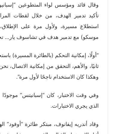
وقال قائد ومؤسس لواء المتطوعين “إسبانيولا
تأكيد تدمير الهدف، من خلال لقطات المراق
استطلاع مسيرة، ولأول مرة على الإطلاق، شه
موسكو) مع تدمير هدف في تشاسوف يار… تحق
“أولًا، إمكانية التحكم (بالطائرة المسيرة) با
وهكذا كان الاستخدام ناجحًا لأول مرة”.
وفي وقت الاختبار، كان “إسبانيتس” موجودًا
الذي يجري الاختبارات.
وقاد أندريه إيفانوف، مبتكر طائرة “أوفود” 