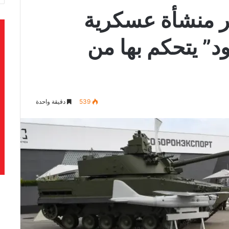
ر منشأة عسكرية
د” يتحكم بها من
539
دقيقة واحدة