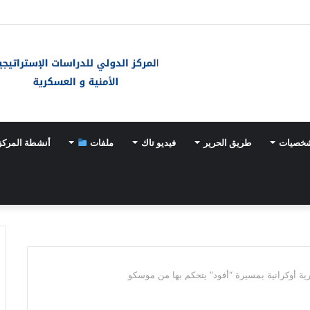
ر يتخذه الفلسطينيون في مفاوضات غزة
شخصيات
طريق الحرير
فيديو تاك
ملفات
أنشطة المركز
ة أوكرانية بمسيرة “أفود” يتحكم بها من موسكو