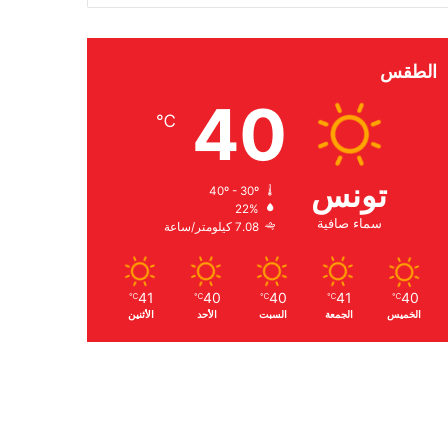
الطقس
40
℃
تونس
40º - 30º
22%
سماء صافية
7.08 كيلومتر/ساعة
41
40
40
41
40
℃
℃
℃
℃
℃
الخميس
الجمعة
السبت
الأحد
الأثنين