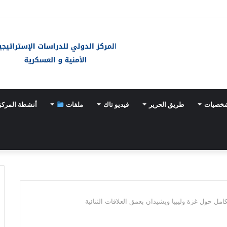
ـ«خيارات عسكرية» مع تسارع وتيرة تسلّح اليابان
شخصيات
طريق الحرير
فيديو تاك
ملفات
أنشطة المركز
امل حول غزة وليبيا ويشيدان بعمق العلاقات الثنائية