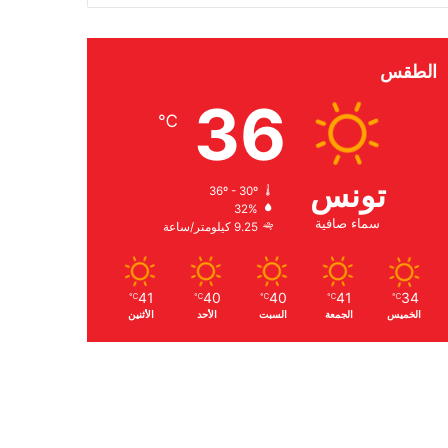
الطقس
36
℃
تونس
36º - 30º
32%
سماء صافية
9.25 كيلومتر/ساعة
41
40
40
41
34
℃
℃
℃
℃
℃
الخميس
الجمعة
السبت
الأحد
الأثنين