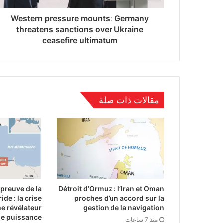
Western pressure mounts: Germany
threatens sanctions over Ukraine
ceasefire ultimatum
مقالات ذات صلة
épreuve de la
Détroit d’Ormuz : l’Iran et Oman
ide : la crise
proches d’un accord sur la
e révélateur
gestion de la navigation
de puissance
منذ 7 ساعات