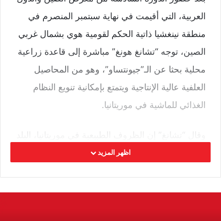
العربية، التي أقيمت في نهاية سبتمبر المنصرم في
منطقة نينغشيا ذاتية الحكم لقومية هوي بشمال غربي
الصين، توجه “تشانغ هونغ” مباشرة إلى قاعدة زراعية
محلية بحثا عن الـ”جيونتساو”، وهو من المحاصيل
العلفية عالية الإنتاجية ويتمتع بإمكانية تنويع النظام
الغذائي للماشية في موريتانيا.
وقال “تشانغ” إن الظروف الطبيعية في موريتانيا، البلد
الرابض في شمال غربي أفريقيا وتشكل الصحراء 80
اظهر المزيد
في المائة من مساحته، لديه العديد من القواسم
المشتركة مع مسقط رأسه، نينغشيا. ومع المناخ
الجاف ومحدودية الأراضي الصالحة للزراعة، يواجه