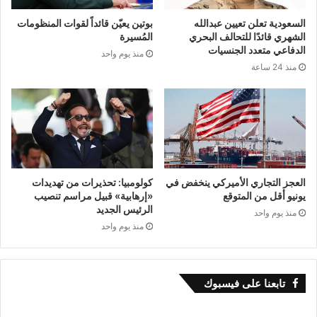
السعودية تعلن تعيين عبدالله
بوتين يعيّن قائداً لقوات المنظومات
وتم إرسال “رن شيويه شان”، وهو خبير في العشب
الشهري قائدًا للتحالف البحري
المُسيرة
الدفاعي متعدد الجنسيات
منذ يوم واحد
من نينغشيا، للعمل في المركز النموذجي في عام
منذ 24 ساعة
2017. وبعد زراعة ما يقارب على 40 صنفا من
المحاصيل العلفية في الصحراء وإجراء العديد من
اختبارات المقارنة، حدد “رن” الخيارات الأكثر ملاءمة
لظروف الطقس والتربة المحلية، ألا وهي: البرسيم
العجز التجاري الأميركي ينخفض في
كولومبيا: تحذيرات من تهديدات
الحجازي وعشب قاودان.
يونيو أقل من المتوقع
«إرهابية» قبيل مراسم تنصيب
الرئيس الجديد
منذ يوم واحد
منذ يوم واحد
وفي هذا السياق، قال رن: “يُزرع هذان الصنفان على
نطاق واسع في شمالي الصين، وهما مقاومان
للحرارة والبرودة أيضا، كما أنهما ملائمان للتربة
تابعنا على فيسبوك
الرميلة، مما يجعلهما أنواع العشب المثالية للرعي في