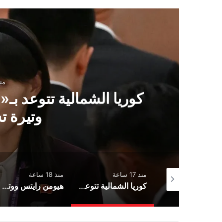
آسيا
منذ 17 ساعة
الية تتوعد بـ«خيارات عسكرية» مع تس
وتيرة تسلّح اليابان
منذ 17 ساعة
منذ 18 ساعة
منذ 19 ساعة
Ormuz : la réouverture se précise, mais Téhéran refuse de céder sur le fond
كوريا الشمالية تتوعد بـ«خيارات عسكرية» مع تسارع وتيرة تسلّح اليابان
هيومن رايتس ووتش» تتهم إسرائيل بارتكاب جريمة حرب في مقتل الصحفية أمال خليل جنوب لبنان