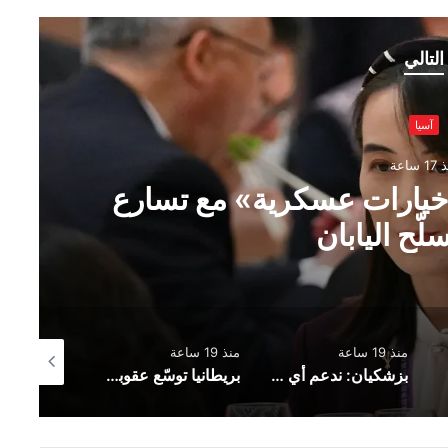
التالي
ارع
هيومن رايتس ووتش» 
حرب في مقتل الصح
منذ 19 ساعة
منذ 20 ساعة
بزشكيان: ندعم أي قرار يتخذه الفلسطينيون في مفاوضات غزة
بريطانيا توسّع عقوباتها على روسيا بإضافة 19 بندًا جديدًا إلى قائمة العقوبات
السعودية تعلن تعيين عبدالله الشهري قائدًا للتحالف البحري الدفاعي متعدد الجنسيات