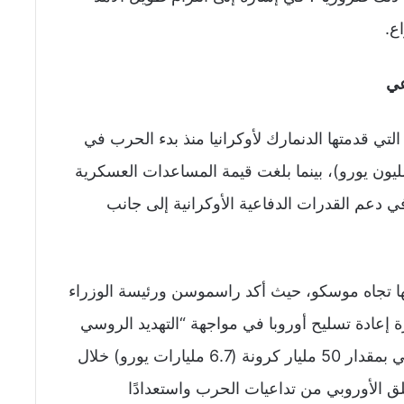
ع.
عي
التي قدمتها الدنمارك لأوكرانيا منذ بدء الحرب في
ير 2022 إلى أكثر من مليار كرونة (134 مليون يورو)، بينما بلغت قيمة المساعدات العسكرية
 في دعم القدرات الدفاعية الأوكرانية إلى جانب
 تجاه موسكو، حيث أكد راسموسن ورئيسة الوزراء
عادة تسليح أوروبا في مواجهة “التهديد الروسي
المتزايد”، وأعلنت كوبنهاغن رفع إنفاقها الدفاعي بمقدار 50 مليار كرونة (6.7 مليارات يورو) خلال
ق الأوروبي من تداعيات الحرب واستعدادًا