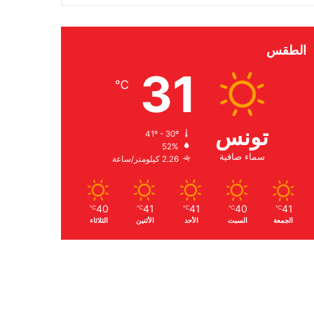
الطقس
31
℃
تونس
41º - 30º
52%
سماء صافية
2.26 كيلومتر/ساعة
40
41
41
40
41
℃
℃
℃
℃
℃
الجمعة
السبت
الأحد
الأثنين
الثلاثاء