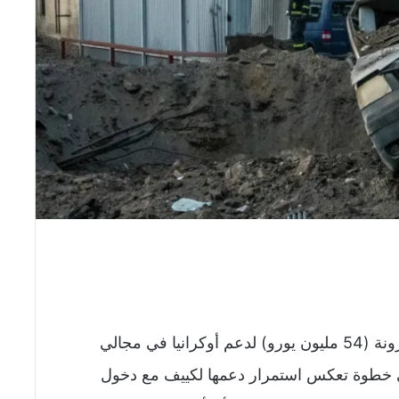
أعلنت الدنمارك التزامها بتقديم 405 ملايين كرونة (54 مليون يورو) لدعم أوكرانيا في مجالي
في خطوة تعكس استمرار دعمها لكييف مع دخول