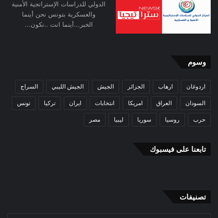
الدولي للدراسات الإستراتجية الأمنية
والعسكرية بتونس نحن أينما
الخبر...أينما انت ..نكون...
وسوم
اردوغان
ارهاب
الجزائر
الجيش
الجيش الليبي
السراج
السودان
العراق
امريكا
انتخابات
ايران
تركيا
تونس
حرب
روسيا
سوريا
ليبيا
مصر
تابعنا على فيسبوك
تصنيفات
تصنيفات