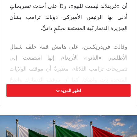
أن «غرينلاند ليست للبيع»، ردًا على أحدث تصريحاتٍ
أدلى بها الرئيس الأميركي دونالد ترامب بشأن
الجزيرة الدنماركية المتمتعة بحكمٍ ذاتيٍّ.
وقالت فريدريكسن، على هامش قمة حلف شمال
الأطلسي «الناتو»، الأربعاء، إنها استمعت إلى
تصريحات ترامب الثلاثاء، معتبرةً أن موقف الولايات
المتحدة بات واضحًا، كما أن موقف الدنمارك واضحٌ
منذ البداية: «غرينلاند ليست للبيع».وكان ترامب قد
اظهر المزيد
كرر، في أنقرة الثلاثاء، أن غرينلاند ينبغي أن تكون
«تحت سيطرة الولايات المتحدة»، من دون أن يلوّح
هذه المرة بالتهديدات التي أطلقها في بداية العام.