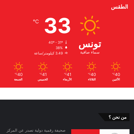
الطقس
33
℃
تونس
40º - 31º
38%
سماء صافية
3.49 كيلومتر/ساعة
40
41
41
40
40
℃
℃
℃
℃
℃
الأثنين
الثلاثاء
الأربعاء
الخميس
الجمعة
من نحن ؟
صحيفة رقمية دولية تصدر عن المركز