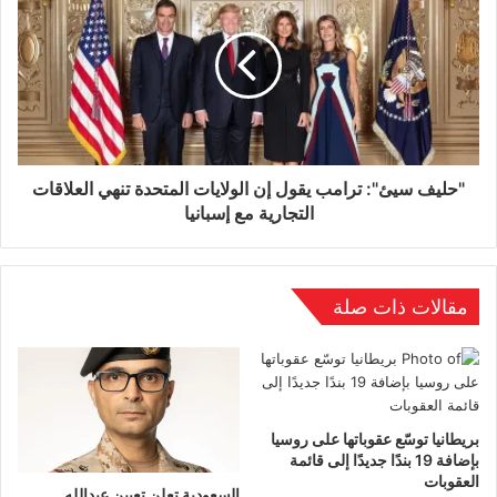
تقرير مصيرهم، مشددةً على أن الدنمارك دولةٌ ذات
سيادةٍ وتطالب باحترام سلامة أراضيها وسيادتها.
"حليف سيئ": ترامب يقول إن الولايات المتحدة تنهي العلاقات
التجارية مع إسبانيا
مقالات ذات صلة
بريطانيا توسّع عقوباتها على روسيا
بإضافة 19 بندًا جديدًا إلى قائمة
العقوبات
السعودية تعلن تعيين عبدالله