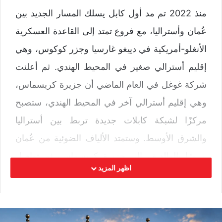
منذ 2022 تم مد أول كابل يسلك المسار الجديد بين
عُمان وأستراليا، مع فروع تمتد إلى القاعدة العسكرية
الأنغلو-أمريكية في دييغو غارسيا وجزر كوكوس، وهي
إقليم أسترالي صغير في المحيط الهندي. ثم أعلنت
شركة غوغل في العام الماضي أن جزيرة كريسماس،
وهي إقليم أسترالي آخر في المحيط الهندي، ستصبح
مركزًا لشبكة كابلات جديدة تربط بين أستراليا
والشرق الأوسط. وستمتد الألياف الضوئية من عُمان
مرورًا بالمالديف إلى جزيرة كريسماس، ثم تواصل
اظهر المزيد
طريقها إلى أستراليا. ويبدو أن مشروع “ووترورث”
الذي تطوره شركة “ميتا” بتكلفة قدرها 10 مليارات
دولار، وهو شبكة كابلات عالمية لا تزال قيد الإنشاء،