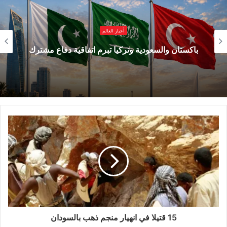
سيتبع مسارًا مماثلاً في المحيط الهندي.
أخبار العالم
وأول تحول يعيد رسم مسارات الكابلات هو تغيّر
باكستان والسعودية وتركيا تبرم اتفاقية دفاع مشترك
الجهة الممولة لها؛ فالكابلات البحرية باهظة التكلفة،
ولتخفيف التكلفة، شكّلت شركات الاتصالات الوطنية
الكبرى خلال العقود الماضية اتحادات لبنائها. ففي عام
1999، كلّف أحد أول الكابلات الضوئية الكبرى بين
أوروبا وآسيا، المعروف باسم “SEA-ME-WE 3″، نحو
1.3 مليار دولار وضم 92 شريكًا في الاتحاد. وكان
التمويل والتخطيط بين هذا العدد الكبير من الشركات
يزيد التكاليف ويؤخر التنفيذ. وبمجرد تمويله، كان عدد
الشركاء يدفع المسار للاقتراب من القارة الآسيوية
15 قتيلا في انهيار منجم ذهب بالسودان
حيث تتركز غالبية العملاء.