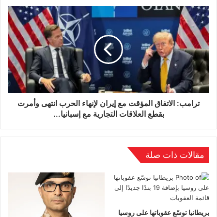
غير أن طفرة الذكاء الاصطناعي أربكت اقتصاديات
صناعة الكابلات البحرية وغيرت جغرافيتها. وخلال
العقد الماضي، بدأ عمالقة الإنترنت بتمويل وبناء
الكابلات منفردين، مما أدى إلى تبسيط عملية التمويل
والتخطيط، وقلّص المدة الزمنية اللازمة لإنجاز
ترامب: الاتفاق المؤقت مع إيران لإنهاء الحرب انتهى وأمرت
مشاريع الكابلات الجديدة. واستثمرت غوغل في أول
بقطع العلاقات التجارية مع إسبانيا...
كابل لها عام 2008، ومنذ ذلك الحين موّلت ما لا يقل
عن 34 كابلاً آخر، تمتلك منها 18 كابلًا دون شركاء،
مقالات ذات صلة
وتبني شركات مثل ميتا وغوغل ومايكروسوفت
الكابلات بوتيرة متزايدة، لا لربط مراكز السكان، بل
لربط مراكز بياناتها.
بريطانيا توسّع عقوباتها على روسيا