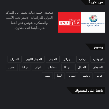
من نحن ؟
صحيفة رقمية دولية تصدر عن المركز
الدولي للدراسات الإستراتجية الأمنية
والعسكرية بتونس نحن أينما
الخبر...أينما انت ..نكون...
وسوم
اردوغان
ارهاب
الجزائر
الجيش
الجيش الليبي
السراج
السودان
العراق
امريكا
انتخابات
ايران
تركيا
تونس
حرب
روسيا
سوريا
ليبيا
مصر
تابعنا على فيسبوك