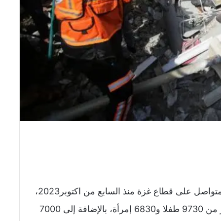
ارتفع عدد الشهداء جراء العدوان الإسرائيلي المتواصل على قطاع غزة منذ السابع من اكتوبر2023،
إلى 22600 شهيد و57910 مصابين، بينهم أكثر من 9730 طفلا و6830 إمرأة، بالإضافة إلى 7000