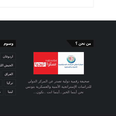
من نحن ؟
وسوم
اردوغان
الجيش اللي
العراق
صحيفة رقمية دولية تصدر عن المركز الدولي
تركيا
للدراسات الإستراتجية الأمنية والعسكرية بتونس
ليبيا
م
نحن أينما الخبر...أينما انت ..نكون...