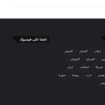
تابعنا على فيسبوك
ارهاب
الجزائر
الجيش
بي
السراج
السودان
امريكا
انتخابات
ايران
تونس
حرب
روسيا
سوريا
صر