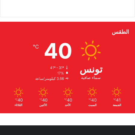
الطقس
40
℃
تونس
41º - 31º
17%
سماء صافية
3.66 كيلومتر/ساعة
40
40
40
40
41
℃
℃
℃
℃
℃
الجمعة
السبت
الأحد
الأثنين
الثلاثاء