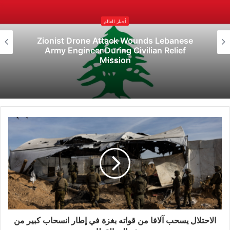
تقليدية، في حين ليس لدى المستشفيات مستلزمات
أخبار العالم
لمواجهة الحالات الخطرة التي تصلها.
Zionist Drone Attack Wounds Lebanese
Army Engineer During Civilian Relief
Mission
هذا ويواصل الاحتلال الإسرائيلي جرائمه في قطاع
غزة، ففي شمال القطاع سجّل استشهاد 6 مواطنين،
وأصيب آخرون بجروح برصاص قوات الاحتلال
الإسرائيلي المتمركزة على الطريق الساحلي، في
منطقة الشيخ عجلين، جنوب غرب مدينة غزة.
كما استشهد عدد من المواطنين وأصيب آخرون من
جرّاء استهداف الاحتلال منزلاً يعود لعائلة عسلية في
بلدة جباليا.
الاحتلال يسحب آلافا من قواته بغزة في إطار انسحاب كبير من