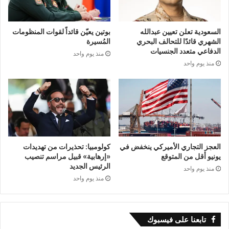
منزلاً مأهولاً يعود لعائلة نوفل غرب مدينة رفح.
السعودية تعلن تعيين عبدالله
بوتين يعيّن قائداً لقوات المنظومات
الشهري قائدًا للتحالف البحري
المُسيرة
وقصفت مدفعية الاحتلال الإسرائيلي بشكل عنيف
الدفاعي متعدد الجنسيات
منذ يوم واحد
منذ يوم واحد
ومكثّف المناطق الشرقية والجنوبية لمدينة خان
يونس، ما أسفر عن شهداء وجرحى، غالبيتهم من
النازحين من مدينة غزة وشمال القطاع.
الجدير ذكره، أنّ وزارة الصحة الفلسطينية أشارت
العجز التجاري الأميركي ينخفض في
كولومبيا: تحذيرات من تهديدات
أمس إلى ارتفاع حصيلة العدوان الإسرائيلي إلى
يونيو أقل من المتوقع
«إرهابية» قبيل مراسم تنصيب
الرئيس الجديد
منذ يوم واحد
23.210 شهداء، و 59.167 إصابة منذ السابع من
منذ يوم واحد
أكتوبر الماضي.
تابعنا على فيسبوك