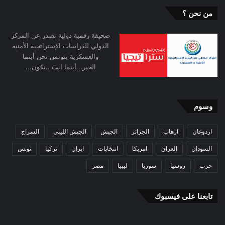
من نحن ؟
صحيفة رقمية دولية تصدر عن المركز
الدولي للدراسات الإستراتجية الأمنية
والعسكرية بتونس نحن أينما
الخبر...أينما انت ..نكون...
وسوم
اردوغان
ارهاب
الجزائر
الجيش
الجيش الليبي
السراج
السودان
العراق
امريكا
انتخابات
ايران
تركيا
تونس
حرب
روسيا
سوريا
ليبيا
مصر
تابعنا على فيسبوك