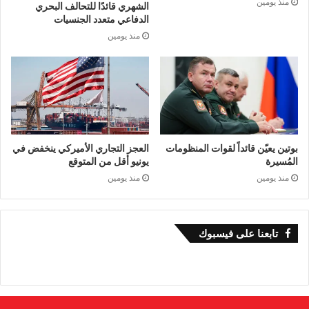
منذ يومين
الشهري قائدًا للتحالف البحري
الدفاعي متعدد الجنسيات
منذ يومين
بوتين يعيّن قائداً لقوات المنظومات
العجز التجاري الأميركي ينخفض في
ما تم وعد به وما تم بناؤه
المُسيرة
يونيو أقل من المتوقع
منذ يومين
منذ يومين
إن حجم الوعد ليس سوى نصف الحكاية. ففي خريف
عام 2025، وبعد أكثر من عامين من الحرب التي
تابعنا على فيسبوك
دمرت الجيب لدرجة أنه لم يعد يُقاس بالمباني بل
بالأحياء، طرحت إدارة ترامب خطة من عشرين بندًا.
وقد نجحت المرحلة الأولى (وقف إطلاق النار، وتبادل