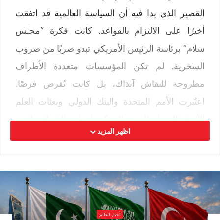
القصير الذي بدا فيه أن السياسة العالمية قد اتفقت
أخيرًا على الالتزام بالقواعد. كانت فكرة “مجلس
سلام” برئاسة الرئيس الأمريكي تبدو ضربًا من ضروب
السخرية. لم تكن المؤسسات متعددة الأطراف
مطروحة للنقاش آنذاك، بل كانت تُفرض فرضًا.
اعتُبرت الأمم المتحدة والبنك الدولي وبعثات العلم
الأزرق السبيل الوحيد الممكن لتنظيم الفضاء ما بعد
اظهر المزيد
الحرب. جرى إضفاء الطابع الرسمي على الإدارة
الخارجية للأراضي (تيمور الشرقية، كوسوفو، البوسنة)
كإجراء رسمي، محاطًا بولايات وإدارات، وذلك التعقيد
الخاص بالأمم المتحدة الذي يُعدّ شكلًا من أشكال
الشرعية.
أخبار العالم