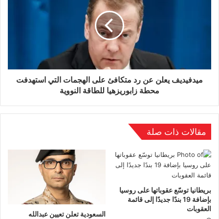
فشل ترامب، وغروره، وأسلوبه في إدارة
الدبلوماسية وكأنها صفقة. لكن الفشل يوحي ببديل
واقعي: قليل من المال، وقليل من القوات، وكان
الوضع سينتهي. لكن ماذا لو لم يكن هناك أساسٌ يُبنى
عليه الأمر من الأساس؟ حينها لن يكون الأمر مجرد
ميدفيديف يعلن عن رد متكافئ على الهجمات التي استهدفت
محطة زابوريزهيا للطاقة النووية
انهيار. لدينا بصمة واضحة للعصر الذي أنجبه. صندوقٌ
فارغ، في هذه الحالة، لا يُشير حتى إلى غزة، بل إلى
حالنا جميعًا. وموقع إلكتروني مُجمّد يحمل صور قادة
مقالات ذات صلة
راحلين، يُصبح ربما أكثر الوثائق صدقًا حول حالة
النظام العالمي من بين كل ما صدر في العامين
الماضيين.
بريطانيا توسّع عقوباتها على روسيا
بإضافة 19 بندًا جديدًا إلى قائمة
العقوبات
السعودية تعلن تعيين عبدالله