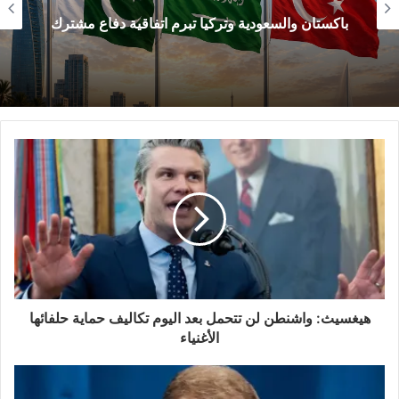
باكستان والسعودية وتركيا تبرم اتفاقية دفاع مشترك
مجلس السلام الذي أنشأه دونالد ترامب في أواخر
عام 2025 تتويجًا لخطته المكونة من عشرين نقطة
لغزة، لا يتبع هذا التقليد إلا ظاهريًا. فهو يحمل قرارًا
من مجلس الأمن، وملزم بتقديم تقرير كل ستة
أشهر، وتمتد ولايته حتى نهاية عام 2027، تمامًا كأي
منظمة بالغة. لكن في غضون عام واحد فقط من
إنشائه، تحوّل إلى مؤسسة بلا أصول، وقوة بلا جندي
واحد، وحكومة ممنوعة من دخول أراضيها، وموقع
إلكتروني لا يزال يُدرج فيه اسم رجل خسر الانتخابات
هيغسيث: واشنطن لن تتحمل بعد اليوم تكاليف حماية حلفائها
كرئيس وزراء المجر.
الأغنياء
من السهل وصف هذا بالفشل، وهذا صحيح جزئيًا: