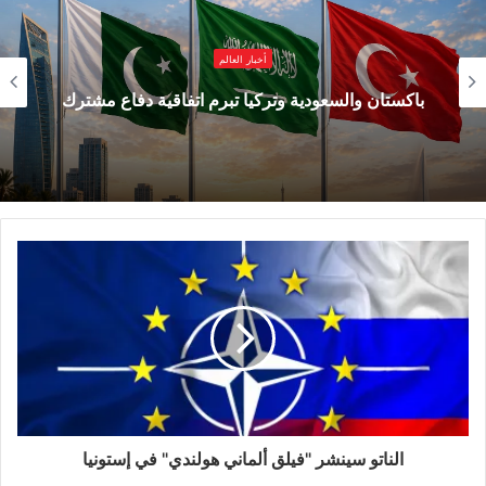
برميل يوميا، والمملكة العربية السعودية إلى 9.978
مليون برميل، والعراق إلى 4.22 مليون برميل،
أخبار العالم
والإمارات العربية المتحدة إلى 3.375 مليون برميل،
باكستان والسعودية وتركيا تبرم اتفاقية دفاع مشترك
والكويت إلى 2.548 مليون برميل، وكازاخستان إلى
1.55 مليون برميل. هذه الأهداف لا تعكس آلية
التعويض، بحسب البيان.
وأكد البيان أن الدول ستواصل مراجعة أوضاع السوق
شهريا، وأن الزيادة لا تشمل تخفيضات التعويض
السابقة، مشيرا إلى أن القيود المفروضة على الإنتاج
بـ1.65 مليون برميل يوميا ستظل سارية حتى نهاية
2026.
الناتو سينشر "فيلق ألماني هولندي" في إستونيا