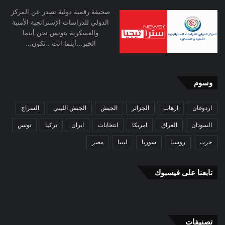
صحيفة رقمية دولية تصدر عن المركز
الدولي للدراسات الإستراتجية الأمنية
والعسكرية بتونس نحن أينما
الخبر...أينما انت ..نكون...
وسوم
اردوغان
ارهاب
الجزائر
الجيش
الجيش الليبي
السراج
السودان
العراق
امريكا
انتخابات
ايران
تركيا
تونس
حرب
روسيا
سوريا
ليبيا
مصر
تابعنا على فيسبوك
تصنيفات