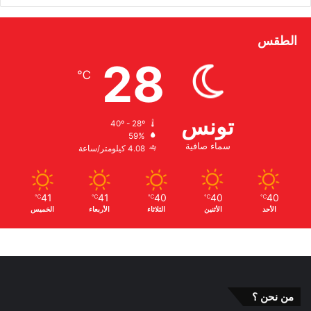
الطقس
28
℃
تونس
40º - 28º
59%
سماء صافية
4.08 كيلومتر/ساعة
41
41
40
40
40
℃
℃
℃
℃
℃
الأحد
الأثنين
الثلاثاء
الأربعاء
الخميس
من نحن ؟