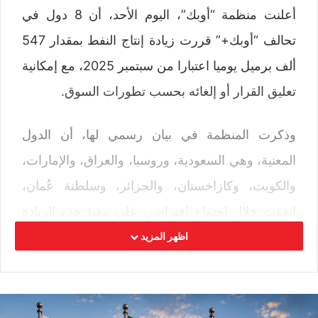
أعلنت منظمة “أوبك”، اليوم الأحد، أن 8 دول في
تحالف “أوبك+” قررت زيادة إنتاج النفط بمقدار 547
ألف برميل يوميا اعتبارا من سبتمبر 2025، مع إمكانية
تعليق القرار أو إلغائه بحسب تطورات السوق.
وذكرت المنظمة في بيان رسمي لها، أن الدول
المعنية، وهي السعودية، وروسيا، والعراق، والإمارات،
والكويت، وكازاخستان، والجزائر، وسلطنة عُمان،
اتفقت خلال اجتماع افتراضي على تنفيذ هذه الزيادة
ضمن خطة العودة التدريجية للتعديلات الطوعية التي
اظهر المزيد
أُقرت سابقًا.
وستزيد روسيا إنتاجها النفطي إلى 9.449 مليون